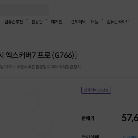
컴퓨존추천
전용관
매거진
결제혜택
래플
컴퓨존 라이브
엑스커버7 프로 (G766)]
능/가죽/내부금속버튼 잠금장치/외부자석잠금장치
업체직배송-선불
57,
판매가
할인혜택
[토스페이 