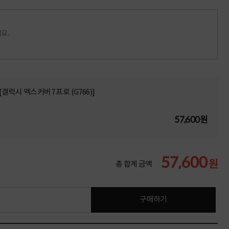
요.
갤럭시 엑스커버7 프로 (G766)]
57,600원
57,600
원
총 합계 금액
구매하기