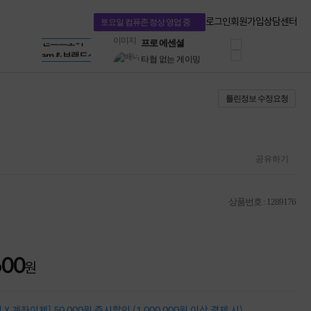
혜택 PACK
Dell 구매 찬스
Apple 기업전용관
로그인
회원가입
상담센터
토요일 컴퓨존 정상 영업 중
프로 에센셜
HP 브랜드스토어
타협 없는 게이밍
LG gram & 브랜드스토어
공식
HP OMEN
Microsoft 브랜드스토어
로지텍
AMD 브랜드스토어
정품 캠페인
Intel 브랜드스토어
틀린정보 수정요청
삼성 키보드&마우스
RAZER 브랜드스토어
10% 쿠폰 할인
Apple 기업전용관
케이블메이트 3분기
케이블 전설이 되다
야식까지 책임진다!
공유하기
승리를 부르는 오멘
ASUS ROG
20주년 한정판
상품번호 : 1289176
AMD로 시작하는
스마트 오피스환경
AI비즈니스 노트북
HP엘리트북/프로북
600
비즈니스 강자
원
HP 프로북 4
리뷰 Npay 증정
MSI 공유기
X 계좌이체] 50,000원 즉시할인 (1,000,000원 이상 결제 시)