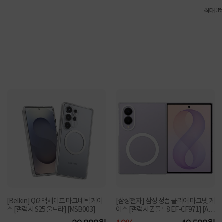
최대 3
[Belkin] Qi2 맥세이프 마그네틱 케이
[삼성전자] 삼성 정품 클리어 마그넷 케
스 [갤럭시 S25 울트라] [MSB003]
이스 [갤럭시 Z 폴드8 EF-CF971] [AR
필름2...