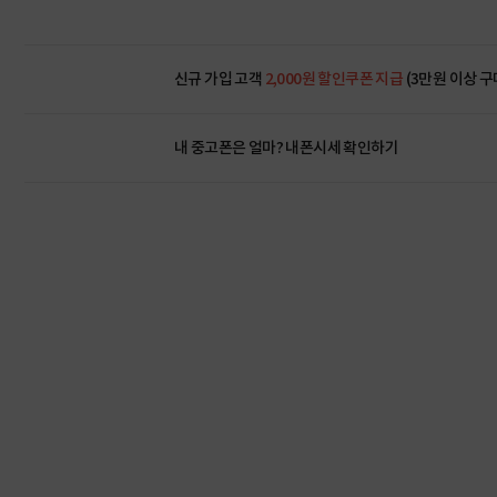
신규 가입 고객
2,000원 할인쿠폰 지급
(3만원 이상 구
내 중고폰은 얼마?
내폰시세 확인하기