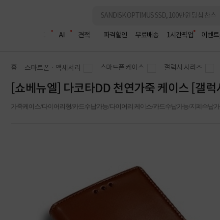
조립PC
AI
견적
파격할인
무료배송
1시간픽업
이벤트
홈
스마트폰 케이스
갤럭시 시리즈
스마트폰ㆍ액세서리
[쇼베뉴엘] 다코타DD 천연가죽 케이스 [갤럭시 
가죽케이스/다이어리형/카드수납가능/다이어리 케이스/카드수납가능/지폐수납가