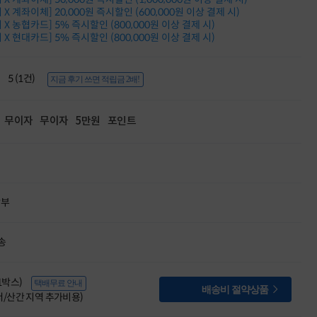
적립금 3% 페이백
X 계좌이체] 20,000원 즉시할인 (600,000원 이상 결제 시)
시스코 스위칭허브
X 농협카드] 5% 즉시할인 (800,000원 이상 결제 시)
X 현대카드] 5% 즉시할인 (800,000원 이상 결제 시)
누적 금액 별
적립금 페이백!
Dell 구매왕
5 (1건)
상품권 30만원
지금 후기 쓰면 적립금 2배!
삼성모니터 여름맞이
특별 할인 이벤트
무이자
무이자
5만원
포인트
한단계 더 진화한
HAF II 500
AI 업무환경 완성
HP 워크스테이션
여름맞이 사은품
HP 프로데스크 4
할부
모든 것을 하나로
HP올인원 단독특가
네트워크 자재
송
혜택 PACK
Dell 구매 찬스
프로 에센셜
(1박스)
택배무료 안내

배송비 절약상품
도서/산간 지역 추가비용)