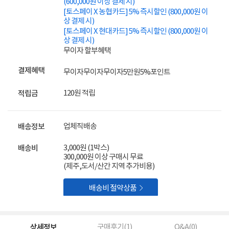
(600,000원 이상 결제 시)
[토스페이 X 농협카드] 5% 즉시할인 (800,000원 이
상 결제 시)
[토스페이 X 현대카드] 5% 즉시할인 (800,000원 이
상 결제 시)
무이자 할부혜택
결제혜택
무이자
무이자
무이자
5만원
5%
포인트
120원 적립
적립금
업체직배송
배송정보
3,000원 (1박스)
배송비
300,000원 이상 구매시 무료
(제주,도서/산간 지역 추가비용)

배송비 절약상품
상세정보
구매후기(
1
)
Q&A(
0
)