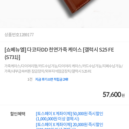
상품번호
1289177
[쇼베뉴엘] 다코타DD 천연가죽 케이스 [갤럭시 S25 FE
(S731)]
가죽케이스/다이어리형/카드수납가능/다이어리 케이스/카드수납가능/지폐수납가능/
가죽/내부금속버튼 잠금장치/외부자석잠금장치/갤럭시 S25 FE
1
건
지금 후기쓰면 적립금 2배!
57,600
원
[토스페이 X 계좌이체] 50,000원 즉시할인
할인혜택
(1,000,000원 이상 결제 시)
[토스페이 X 계좌이체] 20,000원 즉시할인