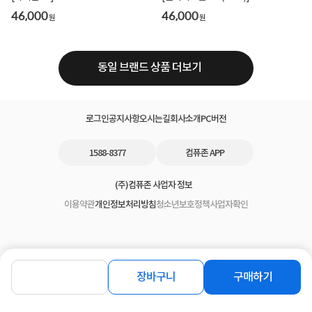
46,000
46,000
원
원
동일 브랜드 상품 더보기
로그인
공지사항
오시는길
회사소개
PC버전
1588-8377
컴퓨존 APP
(주)컴퓨존 사업자 정보
이용약관
개인정보처리방침
청소년보호정책
사업자확인
장바구니
구매하기