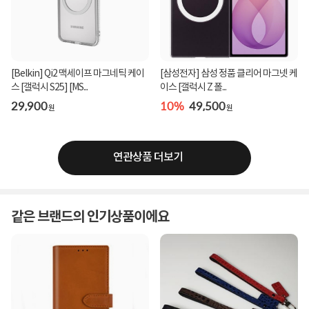
[Belkin] Qi2 맥세이프 마그네틱 케이
[삼성전자] 삼성 정품 클리어 마그넷 케
스 [갤럭시 S25] [MS...
이스 [갤럭시 Z 폴...
29,900
10%
49,500
원
원
연관상품 더보기
같은 브랜드의 인기상품이에요