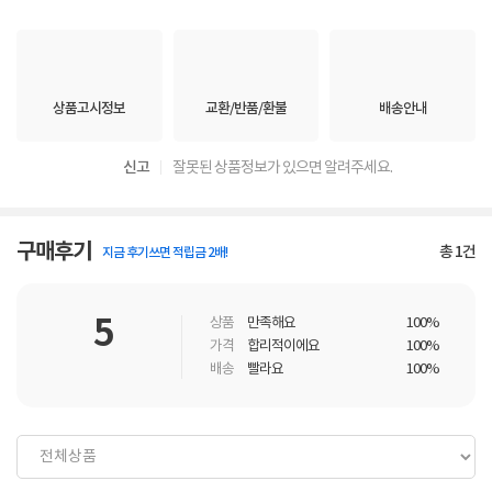
상품고시정보
교환/반품/환불
배송안내
신고
잘못된 상품정보가 있으면 알려주세요.
구매후기
총
1
건
지금 후기쓰면 적립금 2배!
5
상품
만족해요
100%
가격
합리적이에요
100%
배송
빨라요
100%