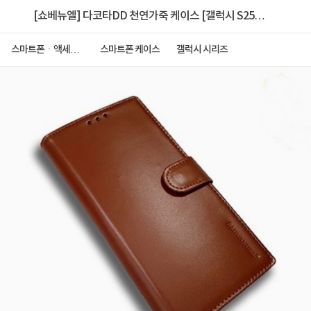
[쇼베뉴엘] 다코타DD 천연가죽 케이스 [갤럭시 S25
FE (S731)]
스마트폰ㆍ액세서
스마트폰 케이스
갤럭시 시리즈
리