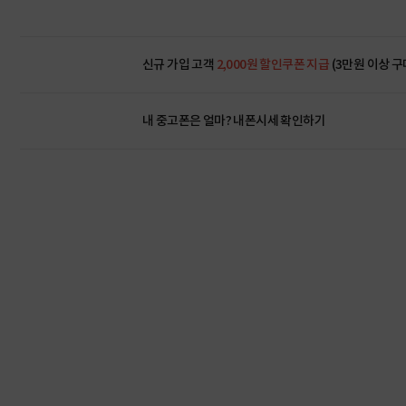
신규 가입 고객
2,000원 할인쿠폰 지급
(3만원 이상 구
내 중고폰은 얼마?
내폰시세 확인하기