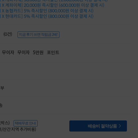
적립금 3% 페이백
X 계좌이체] 20,000원 즉시할인 (600,000원 이상 결제 시)
시스코 스위칭허브
X 농협카드] 5% 즉시할인 (800,000원 이상 결제 시)
X 현대카드] 5% 즉시할인 (800,000원 이상 결제 시)
누적 금액 별
적립금 페이백!
Dell 구매왕
(0건)
상품권 30만원
지금 후기 쓰면 적립금 2배!
삼성모니터 여름맞이
특별 할인 이벤트
무이자
무이자
5만원
포인트
한단계 더 진화한
HAF II 500
AI 업무환경 완성
HP 워크스테이션
여름맞이 사은품
HP 프로데스크 4
할부
모든 것을 하나로
HP올인원 단독특가
네트워크 자재
송
혜택 PACK
Dell 구매 찬스
프로 에센셜
(1박스)
택배무료 안내

배송비 절약상품
도서/산간 지역 추가비용)