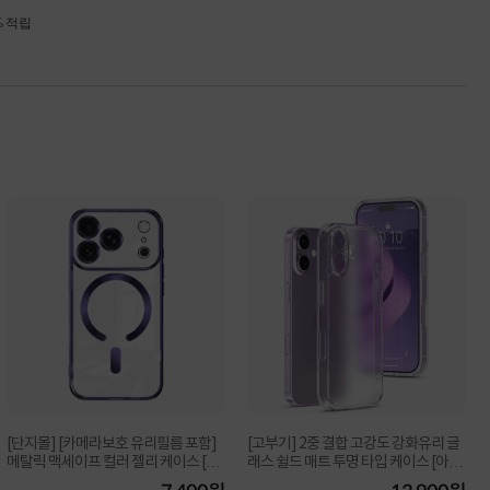
% 적립
[단지몰] [카메라보호 유리필름 포함]
[고부기] 2중 결합 고강도 강화유리 글
메탈릭 맥세이프 컬러 젤리 케이스 [아
래스 쉴드 매트 투명 타입 케이스 [아이
이폰 17...
폰 17]