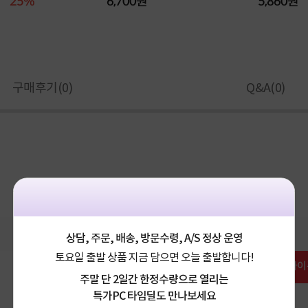
25%
6,700원
5,860원
구매후기(
0
)
Q&A(
0
)
상담, 주문, 배송, 방문수령, A/S 정상 운영
토요일 출발 상품 지금 담으면 오늘 출발합니다!
1.
아이폰
주말 단 2일간 한정수량으로 열리는
다른 고객이
특가PC 타임딜도 만나보세요
가장 많이 선택한 옵션 입니다.