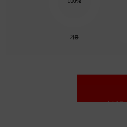
100%
기종