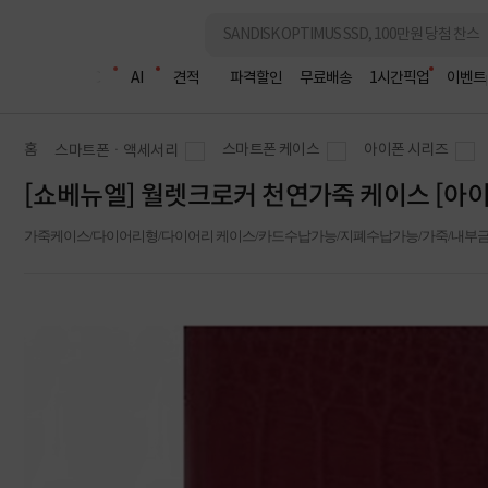
조립PC
AI
견적
파격할인
무료배송
1시간픽업
이벤트
홈
스마트폰 케이스
아이폰 시리즈
스마트폰ㆍ액세서리
[쇼베뉴엘] 월렛크로커 천연가죽 케이스 [아이폰
가죽케이스/다이어리형/다이어리 케이스/카드수납가능/지폐수납가능/가죽/내부금속버