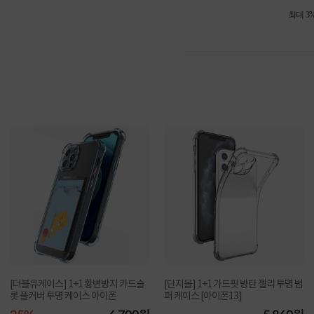
최대 3
[더블유케이스] 1+1 황변방지 카드슬
[단지몰] 1+1 가드핏 방탄 젤리 투명 범
롯 풀커버 투명 케이스 아이폰
퍼 케이스 [아이폰13]