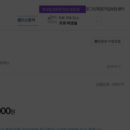
혜택 PACK
Dell 구매 찬스
Apple 기업전용관
로그인
회원가입
상담센터
토요일 컴퓨존 정상 영업 중
프로 에센셜
HP 브랜드스토어
타협 없는 게이밍
LG gram & 브랜드스토어
공식
HP OMEN
Microsoft 브랜드스토어
로지텍
AMD 브랜드스토어
정품 캠페인
Intel 브랜드스토어
틀린정보 수정요청
삼성 키보드&마우스
RAZER 브랜드스토어
10% 쿠폰 할인
Apple 기업전용관
케이블메이트 3분기
케이블 전설이 되다
프로맥스
야식까지 책임진다!
공유하기
승리를 부르는 오멘
ASUS ROG
20주년 한정판
상품번호 : 1289178
AMD로 시작하는
스마트 오피스환경
AI비즈니스 노트북
HP엘리트북/프로북
000
비즈니스 강자
원
HP 프로북 4
리뷰 Npay 증정
MSI 공유기
X 계좌이체] 50,000원 즉시할인 (1,000,000원 이상 결제 시)