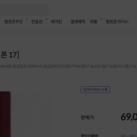
컴퓨존추천
전용관
매거진
결제혜택
래플
컴퓨존 라이브
 17]
튼 잠금장치/외부자석 잠금장치/아이폰17/아이폰17 Air/아이폰17프로/아이폰17
업체직배송-선불
69,
판매가
할인혜택
[토스페이 