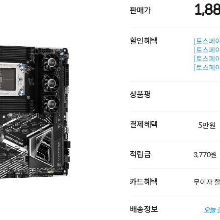
1,8
판매가
할인혜택
[토스페이 
[토스페이 
[토스페이 
[토스페이 
상품평
결제혜택
5만원
적립금
3,770원
카드혜택
무이자 
배송정보
오늘 