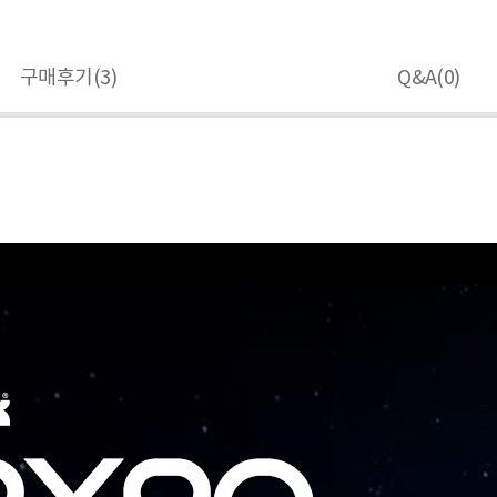
구매후기(
3
)
Q&A(
0
)