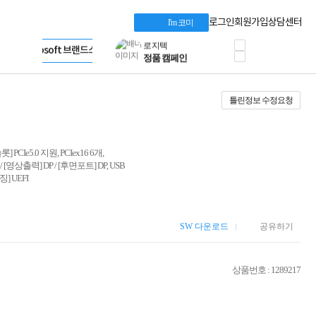
혜택 PACK
Dell 구매 찬스
Apple 기업전용관
로그인
회원가입
상담센터
I'm 코미
프로 에센셜
HP 브랜드스토어
타협 없는 게이밍
LG gram & 브랜드스토어
공식
HP OMEN
Microsoft 브랜드스토어
로지텍
AMD 브랜드스토어
정품 캠페인
Intel 브랜드스토어
틀린정보 수정요청
삼성 키보드&마우스
RAZER 브랜드스토어
10% 쿠폰 할인
Apple 기업전용관
케이블메이트 3분기
케이블 전설이 되다
 PCIe5.0 지원, PCIex16 6개,
야식까지 책임진다!
자 / [영상출력] DP / [후면포트] DP, USB
승리를 부르는 오멘
징] UEFI
ASUS ROG
20주년 한정판
AMD로 시작하는
스마트 오피스환경
SW 다운로드
공유하기
AI비즈니스 노트북
HP엘리트북/프로북
상품번호 : 1289217
비즈니스 강자
HP 프로북 4
리뷰 Npay 증정
MSI 공유기