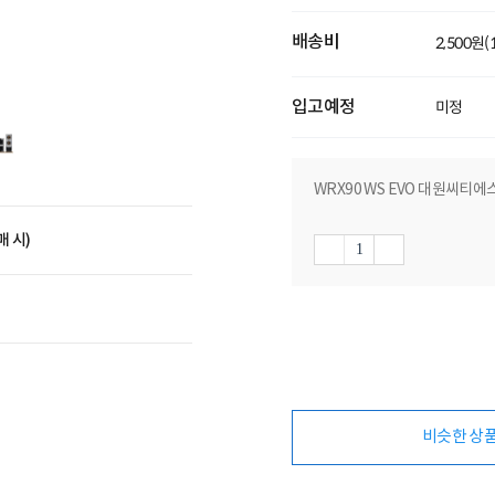
배송비
2,500원
입고예정
미정
WRX90 WS EVO 대원씨티에스 
매 시)
비슷한 상