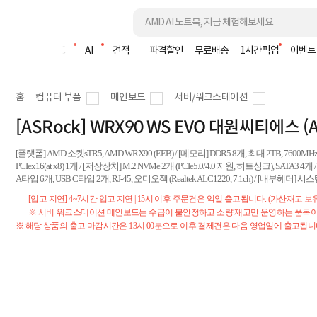
조립PC
AI
견적
파격할인
무료배송
1시간픽업
이벤트
홈
컴퓨터 부품
메인보드
서버/워크스테이션
[ASRock] WRX90 WS EVO 대원씨티에스 (A
[플랫폼] AMD 소켓sTR5, AMD WRX90 (EEB) / [메모리] DDR5 8개, 최대 2TB, 7600MHz
PCIex16(at x8) 1개 / [저장장치] M.2 NVMe 2개 (PCIe5.0/4.0 지원, 히트싱크), SATA3 4개 
A타입 6개, USB C타입 2개, RJ-45, 오디오잭 (Realtek ALC1220, 7.1ch) / [내부헤더] 시스템
[입고 지연] 4~7시간 입고 지연 | 15시 이후 주문건은 익일 출고됩니다. (가산재고 보
※ 서버·워크스테이션 메인보드는 수급이 불안정하고 소량 재고만 운영하는 품목이므
※ 해당 상품의 출고 마감시간은 13시 00분으로 이후 결제건은 다음 영업일에 출고됩니