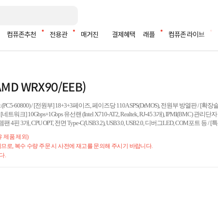
컴퓨존추천
전용관
매거진
결제혜택
래플
컴퓨존 라이브
MD WRX90/EEB)
 (PC5-60800) / [전원부] 18+3+3페이즈, 페이즈당 110A SPS(DrMOS), 전원부 방열판 / [확장슬롯]
/ [네트워크] 10Gbps+1Gbps 유선랜 (Intel X710-AT2, Realtek, RJ-45 3개), IPMI(BMC) 관리단
팬 4핀 3개, CPU OPT, 전면 Type-C(USB3.2), USB3.0, USB2.0, 디버그LED, COM포트 등 / [특
유 제품 제외)
로, 복수 수량 주문 시 사전에 재고를 문의해 주시기 바랍니다.
다.