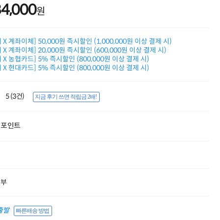
84,000
적립금 3% 페이백
원
시스코 스위칭허브
누적 금액 별
적립금 페이백!
X 계좌이체] 50,000원 즉시할인 (1,000,000원 이상 결제 시)
Dell 구매왕
X 계좌이체] 20,000원 즉시할인 (600,000원 이상 결제 시)
상품권 30만원
X 농협카드] 5% 즉시할인 (800,000원 이상 결제 시)
삼성모니터 여름맞이
X 현대카드] 5% 즉시할인 (800,000원 이상 결제 시)
특별 할인 이벤트
한단계 더 진화한
HAF II 500
5 (3건)
지금 후기 쓰면 적립금 2배!
AI 업무환경 완성
HP 워크스테이션
여름맞이 사은품
포인트
HP 프로데스크 4
모든 것을 하나로
HP올인원 단독특가
네트워크 자재
혜택 PACK
할부
Dell 구매 찬스
프로 에센셜
출발
빠른배송 방법