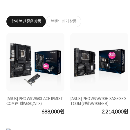
함께 보면 좋은 상품
브랜드 인기 상품
[ASUS] PRO WS W680-ACE IPMI ST
[ASUS] PRO WS W790E-SAGE SE S
COM (인텔W680/ATX)
TCOM (인텔W790/EEB)
원
688,000원
2,214,000원