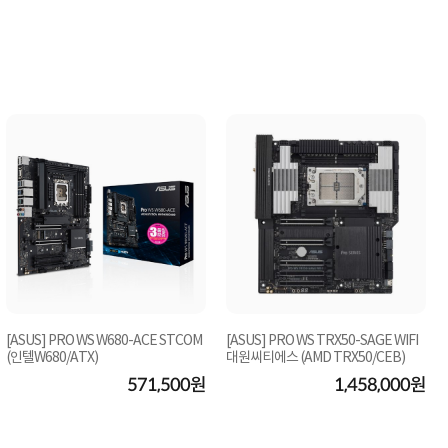
[ASUS] PRO WS W680-ACE STCOM
[ASUS] PRO WS TRX50-SAGE WIFI
(인텔W680/ATX)
대원씨티에스 (AMD TRX50/CEB)
571,500원
1,458,000원