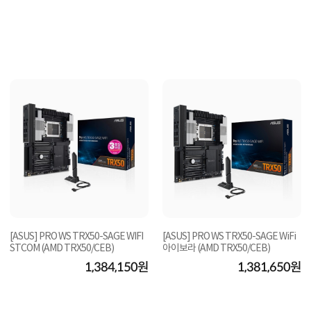
[ASUS] PRO WS TRX50-SAGE WIFI
[ASUS] PRO WS TRX50-SAGE WiFi
STCOM (AMD TRX50/CEB)
아이보라 (AMD TRX50/CEB)
1,384,150원
1,381,650원