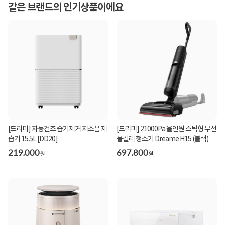
같은 브랜드의 인기상품이에요
[드리미] 자동건조 습기제거 저소음 제
[드리미] 21000Pa 올인원 스틱형 무선
습기 15.5L [DD20]
물걸레 청소기 Dreame H15 (블랙)
219,000
697,800
원
원