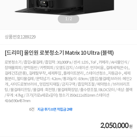
1
/
2
상품번호
1289229
[드리미] 올인원 로봇청소기 Matrix 10 Ultra (블랙)
로봇청소기 / 흡입+물걸레 / 흡입력 : 30,000Pa / 센서 : LDS , ToF , 카메라 / AI사물인식 /
장애물회피 / 문턱등반 / 카펫회피 / 오염도감지 / 스테이션 : 먼지비움 , 걸레세척(온수) ,
걸레건조(온풍) , 걸레탈부착 , 세제투입 , 플레이트분리 , 스테이션청소 , 자동급수 , 세제
통분리 , 멀티물걸레 / 문턱넘기 : 4.2cm / 통과높이 : 8.9cm / [흡입/물걸레] 브러쉬 : 메인2
개 , 사이드로봇브러쉬 , 엉킴방지재질 / 금지구역 / 흡입력조절 / 예약청소 / 브러쉬리프
팅 / 물걸레리프팅 / 물걸레 : 회전형 / 물걸레확장암 / 출수량조절 / BLDC모터 / 색상 : 블랙
/ 무게 : 4.7kg / 크기(가로x세로x깊이): 청소기 350x111x351mm 스테이션
416x590x457mm
0
건
지금 후기쓰면 적립금 2배!
2,050,000
원