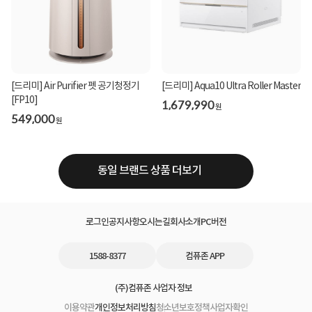
[드리미] Air Purifier 펫 공기청정기
[드리미] Aqua10 Ultra Roller Master
[FP10]
1,679,990
원
549,000
원
동일 브랜드 상품 더보기
로그인
공지사항
오시는길
회사소개
PC버전
1588-8377
컴퓨존 APP
(주)컴퓨존 사업자 정보
이용약관
개인정보처리방침
청소년보호정책
사업자확인