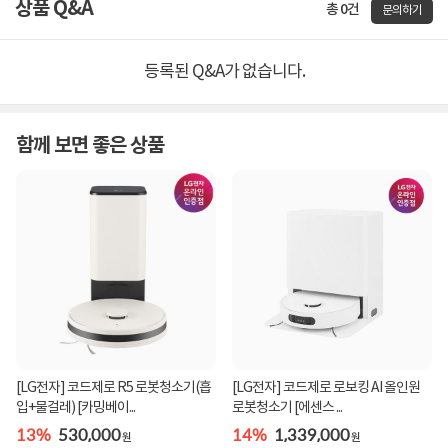
상품 Q&A
총 0건
문의하기
등록된 Q&A가 없습니다.
함께 보면 좋은 상품
[LG전자] 코드제로 R5 로봇청소기(흡
[LG전자] 코드제로 로보킹 AI 올인원
입+물걸레) [카밍베이...
로봇청소기 [에센스 ...
13%
530,000
14%
1,339,000
원
원