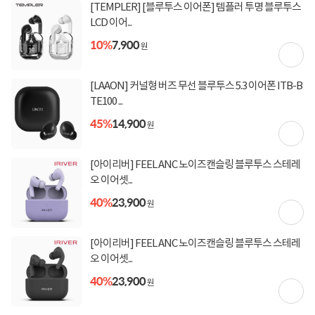
[토스페이 X 농협카드] 5% 즉시할인 (800,000원 이
[TEMPLER] [블루투스 이어폰] 템플러 투명 블루투스
상 결제 시)
LCD 이어...
[토스페이 X 현대카드] 5% 즉시할인 (800,000원 이
10%
7,900
상 결제 시)
원
무이자 할부혜택
결제혜택
[LAAON] 커널형 버즈 무선 블루투스 5.3 이어폰 ITB-B
무이자
무이자
무이자
5만원
5%
포인트
TE100 ...
320원 적립
적립금
45%
14,900
원
미정
입고일
[아이리버] FEEL ANC 노이즈캔슬링 블루투스 스테레
오 이어셋...
업체직배송
배송정보
40%
23,900
원
무료배송
배송비
(제주,도서/산간 지역 추가비용)
[아이리버] FEEL ANC 노이즈캔슬링 블루투스 스테레
오 이어셋...
40%
23,900
상세정보
구매후기(
1
)
Q&A(
0
)
원