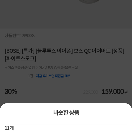
상품번호
1289338
[BOSE] [특가] [블루투스 이어폰] 보스 QC 이어버드 [정품]
[화이트스모크]
노이즈캔슬링/커널형 이어폰/USB-C/통화/볼륨조절
1
건
지금 후기쓰면 적립금 2배!
30%
159,000
229,000
원
[토스페이 X 계좌이체] 50,000원 즉시할인
할인혜택
비슷한 상품
(1,000,000원 이상 결제 시)
[토스페이 X 계좌이체] 20,000원 즉시할인
(600,000원 이상 결제 시)
11
개