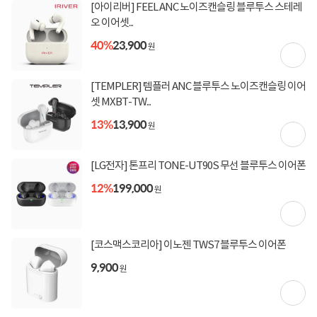
[아이리버] FEEL ANC 노이즈캔슬링 블루투스 스테레
오 이어셋...
상세정보를
확대
해서 볼 수 있습니다.
40%
23,900
원
[TEMPLER] 템플러 ANC 블루투스 노이즈캔슬링 이어
셋 MXBT-TW...
13%
13,900
원
[LG전자] 톤프리 TONE-UT90S 무선 블루투스 이어폰
12%
199,000
원
[코스맥스코리아] 이노젠 TWS7 블루투스 이어폰
9,900
원