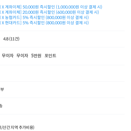
적립금 3% 페이백
X 계좌이체] 50,000원 즉시할인 (1,000,000원 이상 결제 시)
시스코 스위칭허브
X 계좌이체] 20,000원 즉시할인 (600,000원 이상 결제 시)
누적 금액 별
X 농협카드] 5% 즉시할인 (800,000원 이상 결제 시)
적립금 페이백!
X 현대카드] 5% 즉시할인 (800,000원 이상 결제 시)
Dell 구매왕
상품권 30만원
4.8 (11건)
삼성모니터 여름맞이
특별 할인 이벤트
한단계 더 진화한
무이자
무이자
5만원
포인트
HAF II 500
AI 업무환경 완성
HP 워크스테이션
여름맞이 사은품
HP 프로데스크 4
모든 것을 하나로
할부
HP올인원 단독특가
네트워크 자재
혜택 PACK
송
Dell 구매 찬스
프로 에센셜
도서/산간 지역 추가비용)