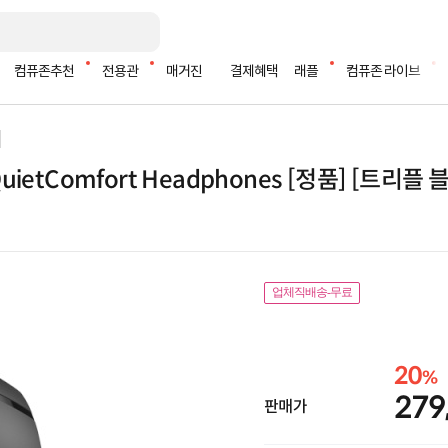
컴퓨존추천
전용관
매거진
결제혜택
래플
컴퓨존 라이브
ietComfort Headphones [정품] [트리플 
업체직배송-무료
20
%
279
판매가