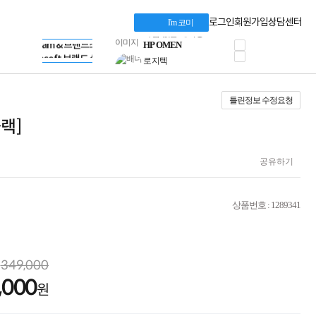
혜택 PACK
Dell 구매 찬스
Apple 기업전용관
로그인
회원가입
상담센터
I'm 코미
프로 에센셜
HP 브랜드스토어
타협 없는 게이밍
LG gram & 브랜드스토어
공식
HP OMEN
Microsoft 브랜드스토어
로지텍
AMD 브랜드스토어
정품 캠페인
Intel 브랜드스토어
틀린정보 수정요청
삼성 키보드&마우스
RAZER 브랜드스토어
10% 쿠폰 할인
Apple 기업전용관
블랙]
케이블메이트 3분기
케이블 전설이 되다
야식까지 책임진다!
공유하기
승리를 부르는 오멘
ASUS ROG
20주년 한정판
상품번호 : 1289341
AMD로 시작하는
스마트 오피스환경
AI비즈니스 노트북
HP엘리트북/프로북
349,000
비즈니스 강자
,000
HP 프로북 4
원
리뷰 Npay 증정
MSI 공유기