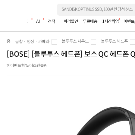
조립PC
AI
견적
파격할인
무료배송
1시간픽업
이벤트
홈
블루투스 사운드
블루투스 헤드폰
음향ㆍ영상ㆍ카메라
[BOSE] [블루투스 헤드폰] 보스 QC 헤드폰 Qu
헤어밴드형/노이즈캔슬링