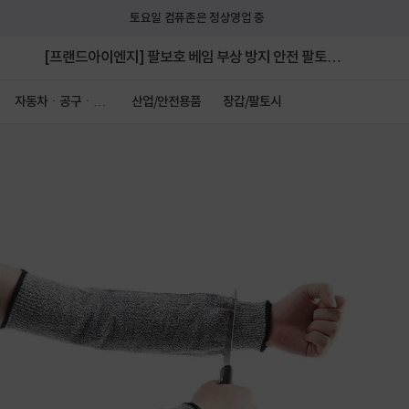
토요일 컴퓨존은 정상영업 중
[프랜드아이엔지] 팔보호 베임 부상 방지 안전 팔토시
단품 40cm
자동차ㆍ공구ㆍ안
산업/안전용품
장갑/팔토시
전