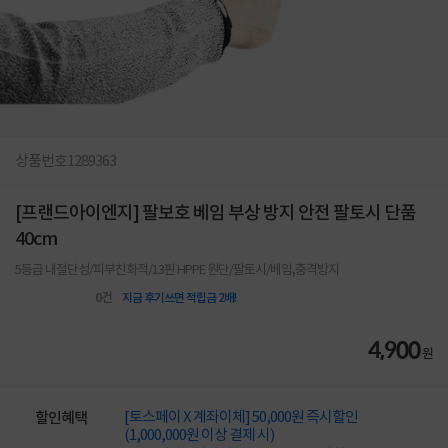
상품번호
1289363
[프랜드아이엔지] 팔보호 베임 부상 방지 안전 팔토시 단품
40cm
5등급 내절단성/피부친화적/13핀 HPPE 원단/팔토시/베임,충격방지
0
건
지금 후기쓰면 적립금 2배!
4,900
원
[토스페이 X 계좌이체] 50,000원 즉시할인
할인혜택
(1,000,000원 이상 결제 시)