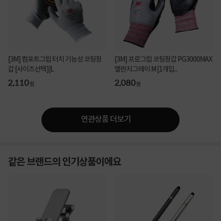
[3M] 컴포트그립 터치 기능성 코팅장
[3M] 프로그립 코팅장갑 PG3000MAX
갑 [사이즈선택]|L
멜란지그레이 M [1개입...
2,110
2,080
원
원
연관상품 더보기
같은 브랜드의 인기상품이에요