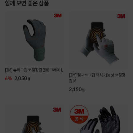
함께 보면 좋은 상품
[3M] 슈퍼그립 코팅장갑 200 그레이 L
[3M] 컴포트그립 터치 기능성 코팅장
6%
2,050
원
갑 M
2,150
원