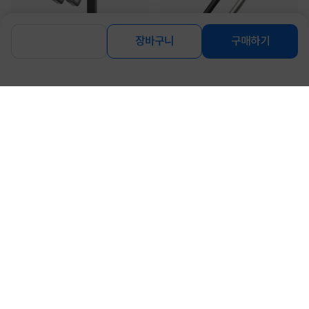
장바구니
구매하기
[프랜드아이엔지] 2단 다용도 접이식
[프랜드아이엔지] 스타일러스 3in1 디
거치대 [FI-LS2306]
스크 펜촉 터치펜 [FI-SP2205/06]
6,800
4,800
원
원
[프랜드아이엔지] 2단 노트북 거치대,
[프랜드아이엔지] HDMI 버전2.1 8K 하