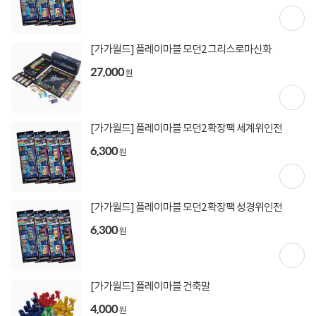
주말 특가PC 타임딜 바로가기
오늘 그만 보기
[가가월드] 플레이마블 모던2 그리스로마신화
27,000
원
[가가월드] 플레이마블 모던2 확장팩 세계위인전
6,300
원
[가가월드] 플레이마블 모던2 확장팩 성경위인전
6,300
원
[가가월드] 플레이마블 건축말
상세정보 펼쳐보기
4,000
원