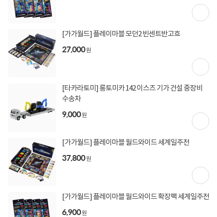
[토스페이 X 계좌이체] 50,000원 즉시할인
할인혜택
(1,000,000원 이상 결제 시)
[토스페이 X 계좌이체] 20,000원 즉시할인
(600,000원 이상 결제 시)
[가가월드] 플레이마블 모던2 빈센트반고흐
[토스페이 X 농협카드] 5% 즉시할인 (800,000원 이
27,000
상 결제 시)
원
[토스페이 X 현대카드] 5% 즉시할인 (800,000원 이
상 결제 시)
무이자 할부혜택
[타카라토미] 롱토미카 142 이스즈 기가 건설 중장비
결제혜택
수송차
무이자
무이자
무이자
5만원
5%
포인트
9,000
원
30원 적립
적립금
미정
입고일
[가가월드] 플레이마블 월드와이드 세계일주전
37,800
원
컴퓨존배송
배송정보
2,500원 (1박스)
배송비
[가가월드] 플레이마블 월드와이드 확장팩 세계일주전
6,900
원