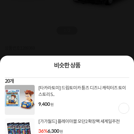
1
/
2
상품번호
1289369
[타카라토미] 토미카 프리미엄 트랜스포터 닛산 페어레이디
비슷한 상품
Z (Z31)
토미카 다이캐스트 / 토미카 트랜스포터
20
개
[타카라토미] 드림토미카 튠즈 디즈니 캐릭터즈 토이
0
건
지금 후기쓰면 적립금 2배!
스토리 5...
16,470
9,400
16,500
원
원
[가가월드] 플레이마블 모던2 확장팩 세계일주전
회원등급별 배송비 할인
회원혜택
36%
6,300
원