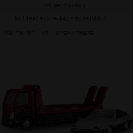
토요일 컴퓨존은 정상영업 중
[타카라토미] 토미카 프리미엄 트랜스포터 닛산 페어
레이디 Z (Z31)
게임ㆍ드론ㆍ완구
완구
완구/블록/보드게임/퍼즐