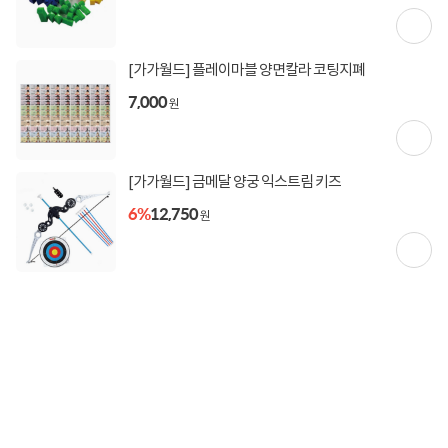
[가가월드] 플레이마블 양면칼라 코팅지폐
7,000
원
상품고시정보
교환/반품/환불
배송안내
신고
잘못된 상품정보가 있으면 알려주세요.
[가가월드] 금메달 양궁 익스트림 키즈
6%
12,750
원
구매후기
총
0
건
지금 후기쓰면 적립금 2배!
구매후기가 없습니다.
상품 Q&A
총 0건
문의하기