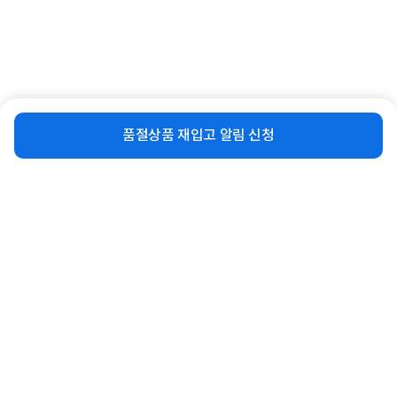
비슷한 상품
재입고 알림 신청
품절상품 재입고 알림 신청
[타카라토미] 토미카 월드 슬라이더 파
[타카라토미] 토미카 프리미엄 언리미
킹 50
티드 09 신세기 GPX 사이버포뮬러 아
스라다 (카...
3%
56,950
1%
11,150
원
원