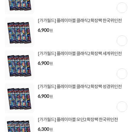
[가가월드] 플레이마블 클래식2 확장팩 한국위인전
6,900
원
토요일 정상운영
[가가월드] 플레이마블 클래식2 확장팩 세계위인전
6,900
원
상담, 주문, 배송, 방문수령, A/S 정상 운영
토요일 출발 상품 지금 담으면 오늘 출발합니다!
[가가월드] 플레이마블 클래식2 확장팩 성경위인전
주말 단 2일간 한정수량으로 열리는
6,900
원
특가PC 타임딜도 만나보세요
토요일 영업 안내
[가가월드] 플레이마블 모던2 확장팩 한국위인전
6,300
원