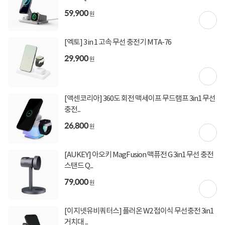
(1,000,000원 이상 결제 시)
59,900
[토스페이 X 계좌이체] 20,000원 즉시할인
원
(600,000원 이상 결제 시)
[토스페이 X 농협카드] 5% 즉시할인 (800,000원 이
상 결제 시)
[엑토] 3 in 1 고속 무선 충전기 MTA-76
[토스페이 X 현대카드] 5% 즉시할인 (800,000원 이
29,900
상 결제 시)
원
무이자 할부혜택
결제혜택
무이자
무이자
무이자
5만원
5%
[액센코리아] 360도 회전 맥세이프 무드램프 3in1 무선
충전...
50원 적립
적립금
26,800
원
미정
입고일
[AUKEY] 아오키 MagFusion 맥퓨전 G 3in1 무선 충전
업체직배송
배송정보
스탠드 Q...
79,000
원
무료배송
배송비
(제주,도서/산간 지역 추가비용)
[이지넷유비쿼터스] 플러온 W2 접이식 무선충전 3in1
거치대 ...