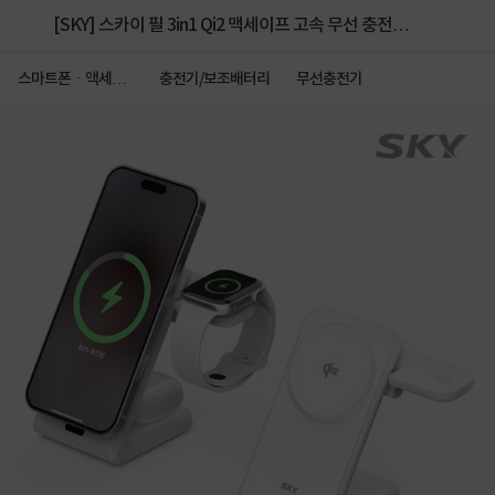
[SKY] 스카이 필 3in1 Qi2 맥세이프 고속 무선 충전기
(갤럭시/애플 워치 겸용) W60Q
스마트폰ㆍ액세서
충전기/보조배터리
무선충전기
리