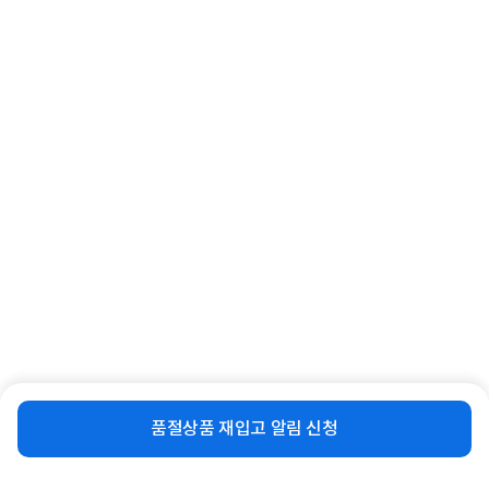
등록된 Q&A가 없습니다.
함께 보면 좋은 상품
비슷한 상품
재입고 알림 신청
[코드웨이] 23W 3IN1 고속 멀티 무선
[Belkin] Qi2 3in1 15W 마그네틱 폴더
충전기 [갤럭시워치전...
블 무선 충전기 WIZ02...
품절상품 재입고 알림 신청
34,510
109,000
원
원