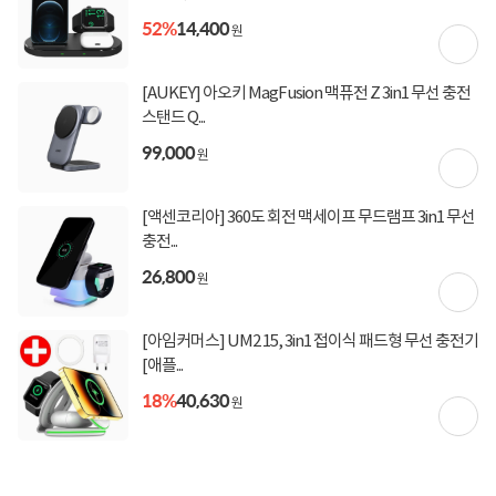
52%
14,400
원
[AUKEY] 아오키 MagFusion 맥퓨전 Z 3in1 무선 충전
스탠드 Q...
99,000
원
[액센코리아] 360도 회전 맥세이프 무드램프 3in1 무선
충전...
26,800
원
[아임커머스] UM2 15, 3in1 접이식 패드형 무선 충전기
[애플...
18%
40,630
원