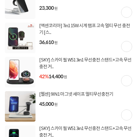
상세정보
구매후기(
0
)
Q&A(
0
)
23,300
원
[액센코리아] 7in1 15W 시계 램프 고속 멀티 무선 충전
상세정보를
확대
해서 볼 수 있습니다.
기 [스...
36,610
원
[SKY] 스카이 필 W51 3in1 무선충전 스탠드+고속 무선
충전 거...
42%
14,400
원
[젤센] 9IN1 마그넷 세이프 멀티무선충전기
45,000
원
[SKY] 스카이 필 W51 3in1 무선충전 스탠드+고속 무선
충전 거...