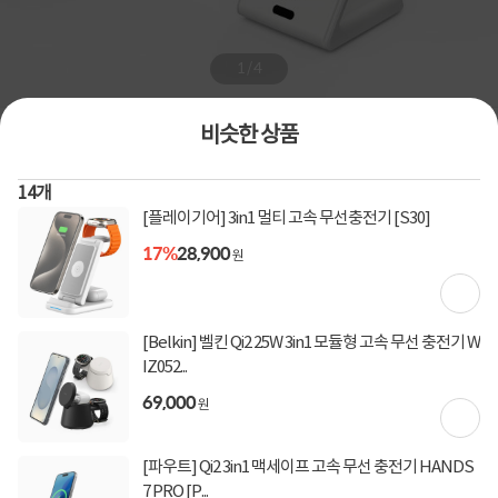
1
/
4
비슷한 상품
상품번호
1289405
[SKY] 스카이 필 3in1 Qi2 맥세이프 고속 무선 충전기 (갤럭
14
개
[플레이기어] 3in1 멀티 고속 무선충전기 [S30]
시/애플 워치 겸용) W60Q
17%
28,900
충전기 / 무선충전기 / 휴대폰 / 무선이어폰 / 스마트워치 / 충전 최대출력 : 15W / 무선단
원
일 : 15W / Qi2 / 부가 맥세이프 / 충전상태표시 / 스마트폰거치 / FOD / 과전압방지 / 과전
류방지 / 과열방지 / 미끄럼방지 / 규격 가로 : 90mm / 세로 : 113mm / 두께 : 70mm / 무게 :
165g / 인쇄가능
[Belkin] 벨킨 Qi2 25W 3in1 모듈형 고속 무선 충전기 W
0
건
지금 후기쓰면 적립금 2배!
IZ052...
16%
24,900
69,000
29,990
원
원
[파우트] Qi2 3in1 맥세이프 고속 무선 충전기 HANDS
[토스페이 X 계좌이체] 50,000원 즉시할인
할인혜택
7 PRO [P...