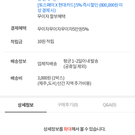
[토스페이 X 현대카드] 5% 즉시할인 (800,000원 이
상 결제 시)
무이자 할부혜택
결제혜택
무이자
무이자
무이자
5만원
5%
10원 적립
적립금
평균 1~2일이내 발송
배송정보
업체직배송
(공휴일 제외)
3,000원 (1박스)
배송비
(제주,도서/산간 지역 추가비용)
상세정보
구매후기(
0
)
Q&A(
0
)
상세정보를
확대
해서 볼 수 있습니다.