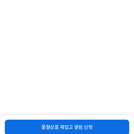
[삼성전자] 정품토너 MLT-K250L 검
정 (SL-M2630/3K)
155,000
[삼성전자] 삼성 에센셜 모니터
원
LS24F330 60cm(24인치) 100Hz
24%
125,000
원
[삼성전자] 삼성 DDR5 PC5-44800
[삼성전자] 유선 광마우스, SPA-
[16GB] (5600)
JMA1PU [블랙/USB]
비슷한 상품
재입고 알림 신청
406,000
9,900
품절상품 재입고 알림 신청
원
원