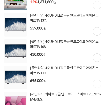
결제 시)
12%
1,371,800
원
[토스페이 X 농협카드] 5% 즉시할인 (800,000원 이
상 결제 시)
[토스페이 X 현대카드] 5% 즉시할인 (800,000원 이
[플랜티엄] 4K UHD LED 구글 안드로이드 아이온 스
상 결제 시)
마트TV 127...
무이자 할부혜택
559,000
원
결제혜택
무이자
무이자
무이자
5만원
5%
포인트
[플랜티엄] 4K UHD LED 구글 안드로이드 아이온 스
12월 31일
입고일
마트TV 108...
430,000
원
업체직배송
배송정보
무료배송
배송비
[플랜티엄] 4K UHD LED 구글 안드로이드 아이온 스
마트TV 139...
695,000
원
상세정보
구매후기(
2
)
Q&A(
0
)
[써밋티비] 화이트 구글 안드로이드 스마트 TV 109cm
[A430ES...
상세정보를
확대
해서 볼 수 있습니다.