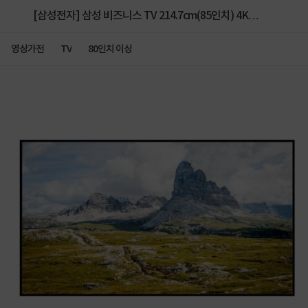
[삼성전자] 삼성 비즈니스 TV 214.7cm(85인치) 4K
UHD 1등급 LH85BEFHLBFXKR 벽걸이
영상가전
TV
80인치 이상