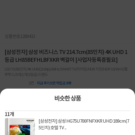
상품번호
1289432
[삼성전자] 삼성 비즈니스 TV 214.7cm(85인치) 4K UHD 1
등급 LH85BEFHLBFXKR 벽걸이 [사업자등록증필요]
LED TV/85인치/4K UHD(2160p)/60Hz/SMART TV/미러링/HDR 지원/HDR 10/Wi-Fi/블
루투스/3개/1개/1등급/스탠드
2
건
지금 후기쓰면 적립금 2배!
8%
2,130,000
비슷한 상품
2,320,000
원
11
개
[토스페이 X 계좌이체] 50,000원 즉시할인
할인혜택
[삼성전자] 삼성 HG75U700FNFXKR UHD 189cm(7
(1,000,000원 이상 결제 시)
5인치) 호텔 TV ...
[국민카드] 50,000원 즉시할인 (1,000,000원 이상