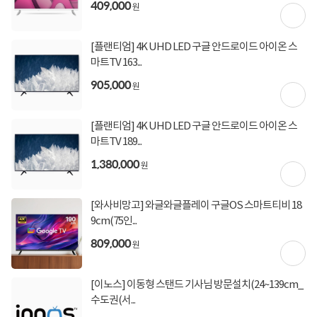
409,000
원
[플랜티엄] 4K UHD LED 구글 안드로이드 아이온 스
마트TV 163...
905,000
원
[플랜티엄] 4K UHD LED 구글 안드로이드 아이온 스
마트TV 189...
1,380,000
원
[와사비망고] 와글와글플레이 구글OS 스마트티비 18
9cm(75인...
809,000
원
[이노스] 이동형 스탠드 기사님 방문설치(24~139cm_
수도권(서...