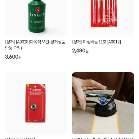
[싱거] [A0028]다목적 오일(싱거정품
[싱거] 미싱바늘 11호 [A0012]
만능 오일)
2,480
원
3,600
원