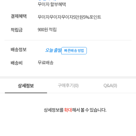
무이자 할부혜택
결제혜택
무이자
무이자
무이자
5만원
5%
포인트
900원 적립
적립금
배송정보
오늘 출발
빠른배송 방법
무료배송
배송비
상세정보
구매후기(
0
)
Q&A(
0
)
상세정보를
확대
해서 볼 수 있습니다.