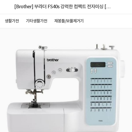
[Brother] 부라더 FS40s 강력한 컴팩트 전자미싱 [용
구함+수강증2매+소잉책]
생활가전
기타생활가전
재봉틀/보풀제거기