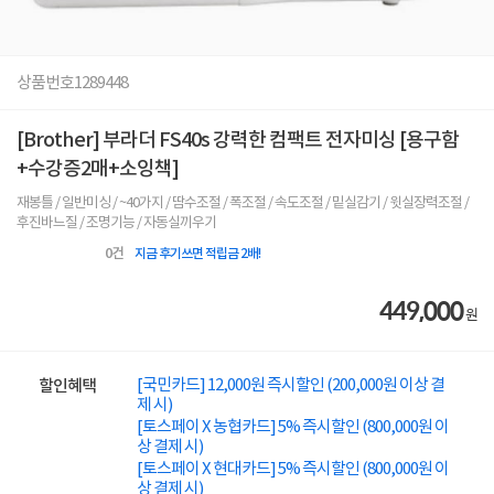
상품번호
1289448
[Brother] 부라더 FS40s 강력한 컴팩트 전자미싱 [용구함
+수강증2매+소잉책]
재봉틀 / 일반미싱 / ~40가지 / 땀수조절 / 폭조절 / 속도조절 / 밑실감기 / 윗실장력조절 /
후진바느질 / 조명기능 / 자동실끼우기
0
건
지금 후기쓰면 적립금 2배!
449,000
원
[국민카드] 12,000원 즉시할인 (200,000원 이상 결
할인혜택
제 시)
[토스페이 X 농협카드] 5% 즉시할인 (800,000원 이
상 결제 시)
[토스페이 X 현대카드] 5% 즉시할인 (800,000원 이
상 결제 시)