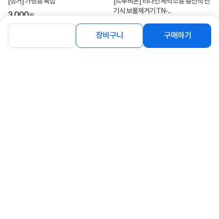
[싱거] 가정용 북집
[트루비온] 티나인 세탁소용 충전식 전
기식 보풀제거기 TN-...
3,000
원
36,300
원
장바구니
구매하기
연관상품 더보기
같은 브랜드의 인기상품이에요