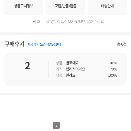
상품고시정보
교환/반품/환불
배송안내
신고
잘못된 상품정보가 있으면 알려주세요.
구매후기
총
6
건
지금 후기쓰면 적립금 2배!
2
상품
별로예요
41%
가격
합리적이에요
70%
배송
빨라요
100%
2