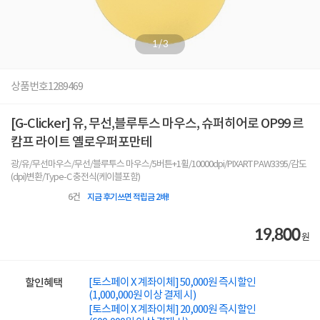
1
/
3
상품번호
1289469
[G-Clicker] 유, 무선,블루투스 마우스, 슈퍼히어로 OP99 르
캄프 라이트 옐로우퍼포만테
광/유/무선마우스/무선/블루투스 마우스/5버튼+1휠/10000dpi/PIXART PAW3395/감도
(dpi)변환/Type-C 충전식(케이블포함)
6
건
지금 후기쓰면 적립금 2배!
19,800
원
[토스페이 X 계좌이체] 50,000원 즉시할인
할인혜택
(1,000,000원 이상 결제 시)
[토스페이 X 계좌이체] 20,000원 즉시할인