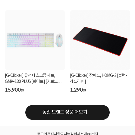
[G-Clicker] 유선 데스크탑 세트,
[G-Clicker] 장패드, HOMG-2 [블랙-
GMK-180 PLUS [화이트] [키보드
레드라인]
USB/마우스USB]
15,900
1,290
원
원
동일 브랜드 상품 더보기
로그인
공지사항
오시는길
회사소개
PC버전