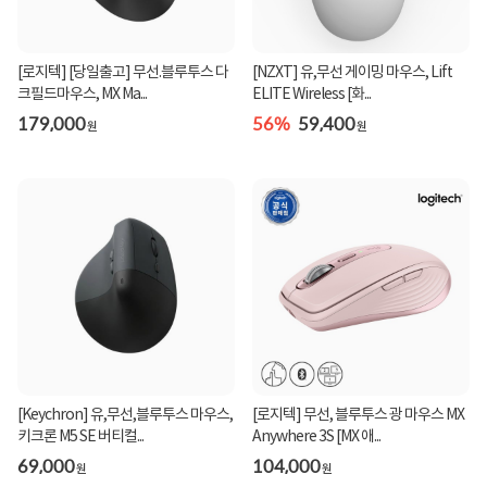
[로지텍] [당일출고] 무선.블루투스 다
[NZXT] 유,무선 게이밍 마우스, Lift
크필드마우스, MX Ma...
ELITE Wireless [화...
179,000
56%
59,400
원
원
[Keychron] 유,무선,블루투스 마우스,
[로지텍] 무선, 블루투스 광 마우스 MX
키크론 M5 SE 버티컬...
Anywhere 3S [MX 애...
69,000
104,000
원
원