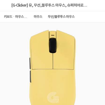
[G-Clicker] 유, 무선,블루투스 마우스, 슈퍼히어로
OP99 르캄프 라이트 옐로우퍼포만테
키보드ㆍ마우스ㆍ
마우스
무선/블루투스 마우스
저장장치