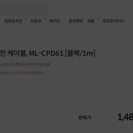
컴퓨존추천
전용관
매거진
결제혜택
래플
컴퓨존 라이브
속충전 케이블, ML-CPD61 [블랙/1m]
 내장 /1m / 초고속충전&데이터전송 겸용
 배송됩니다 (재고보유상품제외)
1,4
판매가