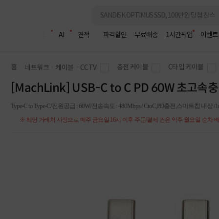
조립PC
AI
견적
파격할인
무료배송
1시간픽업
이벤트
홈
충전 케이블
C타입 케이블
네트워크ㆍ케이블ㆍCCTV
[MachLink] USB-C to C PD 60W 초고
Type-C to Type-C/전원공급 : 60W/전송속도 : 480Mbps / CtoC,PD충전,스마트칩
※ 해당 거래처 사정으로 매주 금요일 16시 이후 주문/결제 건은 익주 월요일 순차