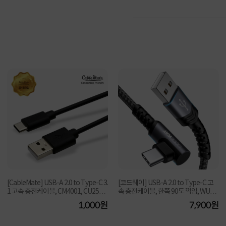
[CableMate] USB-A 2.0 to Type-C 3.
[코드웨이] USB-A 2.0 to Type-C 고
1 고속 충전케이블, CM4001, CU250
속 충전케이블, 한쪽 90도 꺽임, WU51
[블랙/0.5m]
71-2M [2m]
1,000원
7,900원