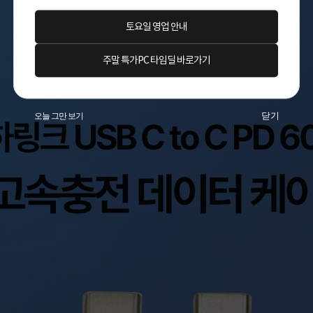
토요일 영업 안내
주말 특가PC 타임딜 바로가기
닫기
오늘 그만 보기