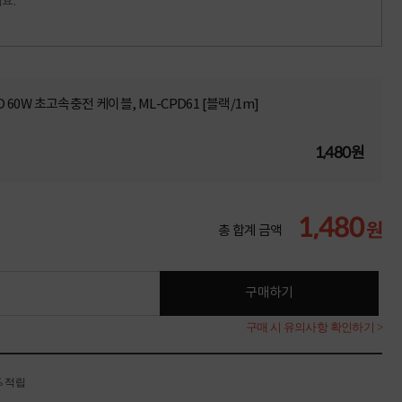
요.
C PD 60W 초고속충전 케이블, ML-CPD61 [블랙/1m]
1,480원
1,480
원
총 합계 금액
구매하기
구매 시 유의사항 확인하기 >
% 적립