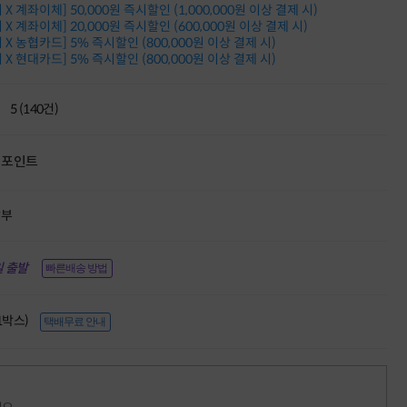
X 계좌이체] 50,000원 즉시할인 (1,000,000원 이상 결제 시)
적립금 3% 페이백
X 계좌이체] 20,000원 즉시할인 (600,000원 이상 결제 시)
시스코 스위칭허브
X 농협카드] 5% 즉시할인 (800,000원 이상 결제 시)
누적 금액 별
X 현대카드] 5% 즉시할인 (800,000원 이상 결제 시)
적립금 페이백!
Dell 구매왕
상품권 30만원
5 (140건)
삼성모니터 여름맞이
특별 할인 이벤트
한단계 더 진화한
포인트
HAF II 500
AI 업무환경 완성
HP 워크스테이션
할부
여름맞이 사은품
HP 프로데스크 4
 출발
모든 것을 하나로
빠른배송 방법
HP올인원 단독특가
네트워크 자재
(1박스)
혜택 PACK
택배무료 안내
Dell 구매 찬스
프로 에센셜