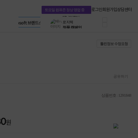
혜택 PACK
Dell 구매 찬스
Apple 기업전용관
로그인
회원가입
상담센터
토요일 컴퓨존 정상 영업 중
프로 에센셜
HP 브랜드스토어
타협 없는 게이밍
LG gram & 브랜드스토어
공식
HP OMEN
Microsoft 브랜드스토어
로지텍
AMD 브랜드스토어
정품 캠페인
Intel 브랜드스토어
틀린정보 수정요청
삼성 키보드&마우스
RAZER 브랜드스토어
10% 쿠폰 할인
Apple 기업전용관
케이블메이트 3분기
케이블 전설이 되다
야식까지 책임진다!
승리를 부르는 오멘
공유하기
ASUS ROG
20주년 한정판
AMD로 시작하는
상품번호 : 1291848
스마트 오피스환경
AI비즈니스 노트북
HP엘리트북/프로북
비즈니스 강자
80
원
HP 프로북 4
리뷰 Npay 증정
MSI 공유기