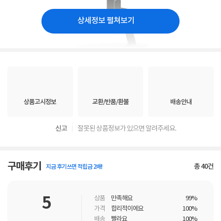
상세정보 펼쳐보기
상품고시정보
교환/반품/환불
배송안내
신고
잘못된 상품정보가 있으면 알려주세요.
구매후기
총
40
건
지금 후기쓰면 적립금 2배!
5
상품
만족해요
99%
가격
합리적이에요
100%
배송
빨라요
100%