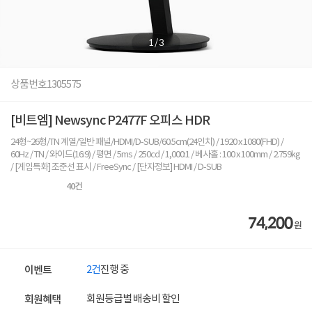
1
/
3
상품번호
1305575
[비트엠] Newsync P2477F 오피스 HDR
24형~26형/TN 계열/일반 패널/HDMI/D-SUB/60.5cm(24인치) / 1920 x 1080(FHD) /
60Hz / TN / 와이드(16:9) / 평면 / 5ms / 250cd / 1,000:1 / 베사홀 : 100 x 100mm / 2.759kg
/ [게임특화] 조준선 표시 / FreeSync / [단자정보] HDMI / D-SUB
40
건
74,200
원
2건
진행 중
이벤트
회원등급별 배송비 할인
회원혜택