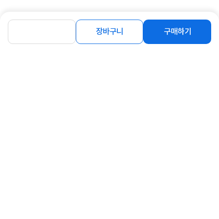
장바구니
구매하기
[비트엠] Newsync B2714F 144 IPS
[비트엠] Newsync BITS SATA
게이밍 화이트 [무결점]
[256GB]
132,900
65,900
원
원
동일 브랜드 상품 더보기
로그인
공지사항
오시는길
회사소개
PC버전