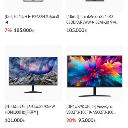
[Dell] P2425H ▶ P2422H 후속모델
[레노버] ThinkVision S24i-30
◀
63DEKAR3WW ▶ S24e-20 후속...
7%
185,000
105,000
원
원
[자비오씨엔씨] 자비오 X2705EW
[대성글로벌코리아] ViewSync
HDMI 100Hz [무결점]
VSO273-100F ▶ VSO273-100 ...
101,000
20%
95,000
원
원