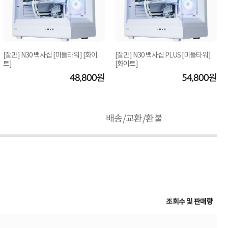
[잘만] N30 백사십 [미들타워] [화이
[잘만] N30 백사십 PLUS [미들타워]
트]
[화이트]
48,800원
54,800원
배송/교환/환불
조회수 및 판매량