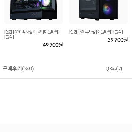
[잘만] N30 백사십 PLUS [미들타워]
[잘만] N6 백사십 [미들타워] [블랙]
[블랙]
39,700원
49,700원
구매후기(
340
)
Q&A(
2
)