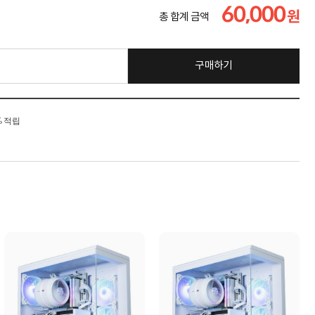
60,000
원
총 합계 금액
구매하기
% 적립