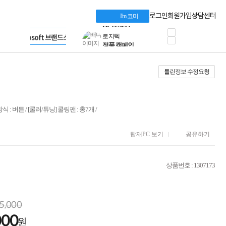
혜택 PACK
Dell 구매 찬스
Apple 기업전용관
로그인
회원가입
상담센터
I'm 코미
프로 에센셜
HP 브랜드스토어
타협 없는 게이밍
LG gram & 브랜드스토어
공식
HP OMEN
Microsoft 브랜드스토어
로지텍
AMD 브랜드스토어
정품 캠페인
Intel 브랜드스토어
틀린정보 수정요청
삼성 키보드&마우스
RAZER 브랜드스토어
10% 쿠폰 할인
Apple 기업전용관
케이블메이트 3분기
케이블 전설이 되다
방식 : 버튼 / [쿨러/튜닝] 쿨링팬 : 총7개 /
야식까지 책임진다!
승리를 부르는 오멘
ASUS ROG
탑재PC 보기
공유하기
20주년 한정판
AMD로 시작하는
스마트 오피스환경
상품번호 : 1307173
AI비즈니스 노트북
HP엘리트북/프로북
비즈니스 강자
HP 프로북 4
5,000
리뷰 Npay 증정
000
원
MSI 공유기