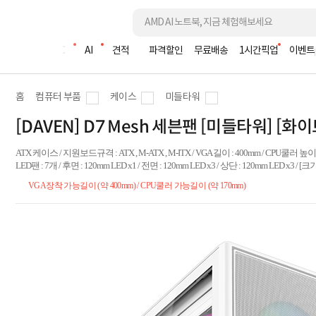
조립PC
AI
견적
파격할인
무료배송
1시간픽업
이벤트
홈
컴퓨터 부품
케이스
미들타워
[DAVEN] D7 Mesh 세븐팬 [미들타워] [화이
ATX 케이스 / 지원보드규격 : ATX , M-ATX , M-ITX / VGA 길이 : 400mm / CPU쿨러
LED팬 : 7개 / 후면 : 120mm LED x1 / 전면 : 120mm LED x3 / 상단 : 120mm LED x3 / [
VGA장착 가능길이 (약 400mm) / CPU쿨러 가능길이 (약 170mm)