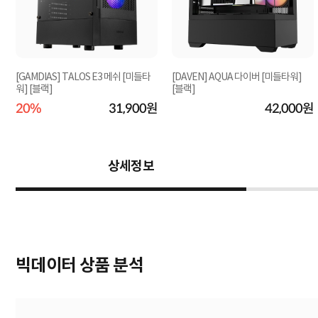
[GAMDIAS] TALOS E3 메쉬 [미들타
[DAVEN] AQUA 다이버 [미들타워]
워] [블랙]
[블랙]
원
20%
31,900원
42,000원
상세정보
빅데이터 상품 분석