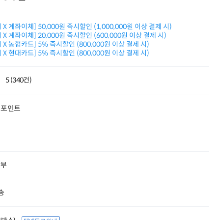
적립금 3% 페이백
시스코 스위칭허브
X 계좌이체] 50,000원 즉시할인 (1,000,000원 이상 결제 시)
누적 금액 별
X 계좌이체] 20,000원 즉시할인 (600,000원 이상 결제 시)
적립금 페이백!
X 농협카드] 5% 즉시할인 (800,000원 이상 결제 시)
Dell 구매왕
X 현대카드] 5% 즉시할인 (800,000원 이상 결제 시)
상품권 30만원
삼성모니터 여름맞이
특별 할인 이벤트
5 (340건)
한단계 더 진화한
HAF II 500
AI 업무환경 완성
포인트
HP 워크스테이션
여름맞이 사은품
HP 프로데스크 4
모든 것을 하나로
HP올인원 단독특가
할부
네트워크 자재
혜택 PACK
Dell 구매 찬스
송
프로 에센셜