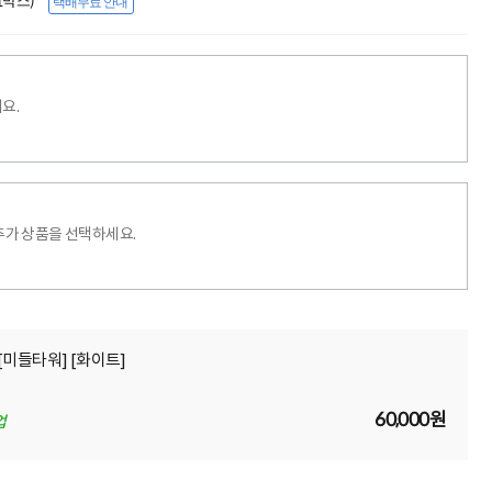
(1박스)
택배무료 안내
요.
추가 상품을 선택하세요.
팬 [미들타워] [화이트]
60,000원
업