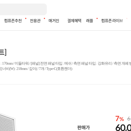
컴퓨존추천
전용관
매거진
결제혜택
래플
컴퓨존 라이브
트]
 높이 : 170mm / 미들타워 / [패널] 전면 패널 타입 : 메쉬 / 측면 패널 타입 : 강화유리 / 측면 개폐 
크기] 너비(W) : 218mm / 깊이( / 7개 / Type-C(호환젠더)
7
6
%
60,
판매가