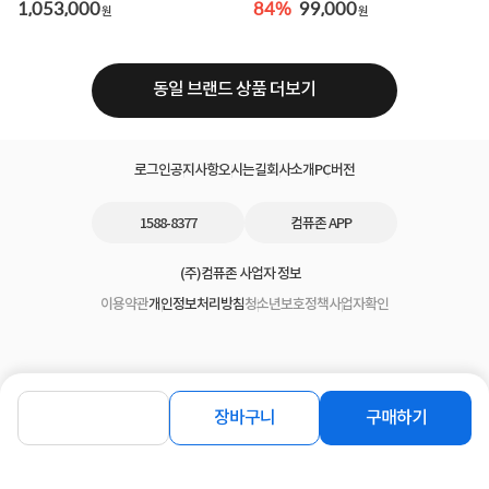
지기
1,053,000
84%
99,000
원
원
동일 브랜드 상품 더보기
로그인
공지사항
오시는길
회사소개
PC버전
1588-8377
컴퓨존 APP
(주)컴퓨존 사업자 정보
이용약관
개인정보처리방침
청소년보호정책
사업자확인
장바구니
구매하기