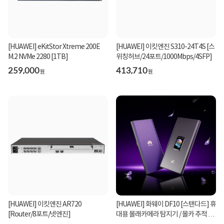
[HUAWEI] eKitStor Xtreme 200E
[HUAWEI] 이킷엔진 S310-24T4S [스
M.2 NVMe 2280 [1TB]
위칭허브/24포트/1000Mbps/4SFP]
259,000
413,710
원
원
[HUAWEI] 이킷엔진 AR720
[HUAWEI] 화웨이 DF10 [스탠다드] 휴
[Router/8포트/넷엔진]
대용 몰래카메라 탐지기 / 몰카 추적 감