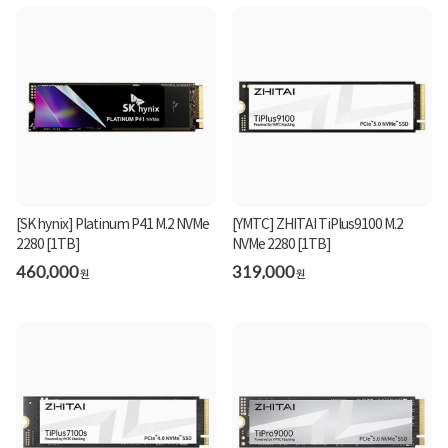
[SK hynix] Platinum P41 M.2 NVMe
[YMTC] ZHITAI TiPlus9100 M.2
2280 [1TB]
NVMe 2280 [1TB]
460,000
319,000
원
원