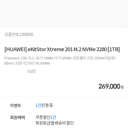
상품번호
1308500
[HUAWEI] eKitStor Xtreme 201 M.2 NVMe 2280 [1TB]
PCIeGen4 / 1TB / TLC / 읽기 7400M / 쓰기 6700M / 컨트롤러 고정 / DRAM 미탑재 /
80mm / 보증기간 5년 / M.2 NVMe
112
건
269,000
원
1건
진행 중
이벤트
쿠폰할인
1건
회원혜택
회원등급별 배송비 할인