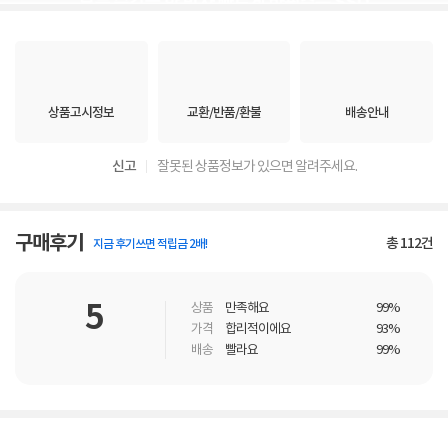
상품고시정보
교환/반품/환불
배송안내
신고
잘못된 상품정보가 있으면 알려주세요.
구매후기
총
112
건
지금 후기쓰면 적립금 2배!
5
상품
만족해요
99%
가격
합리적이에요
93%
배송
빨라요
99%