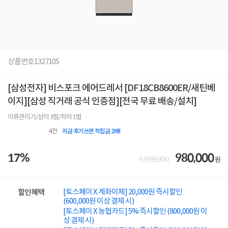
상품번호
1327105
[삼성전자] 비스포크 에어드레서 [DF18CB8600ER/새틴베
이지][삼성 직거래 공식 인증점][전국 무료 배송/설치]
의류관리기/상의 3벌/하의 1벌
4
건
지금 후기쓰면 적립금 2배!
17%
980,000
1,188,000
원
[토스페이 X 계좌이체] 20,000원 즉시할인
할인혜택
(600,000원 이상 결제 시)
[토스페이 X 농협카드] 5% 즉시할인 (800,000원 이
상 결제 시)