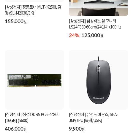
[삼성전자] 정품토너 MLT-K250L 검
정 (SL-M2630/3K)
155,000
[삼성전자] 삼성 에센셜 모니터
원
LS24F330 60cm(24인치) 100Hz
24%
125,000
원
[삼성전자] 삼성 DDR5 PC5-44800
[삼성전자] 유선 광마우스, SPA-
[16GB] (5600)
JMA1PU [블랙/USB]
406,000
9,900
원
원