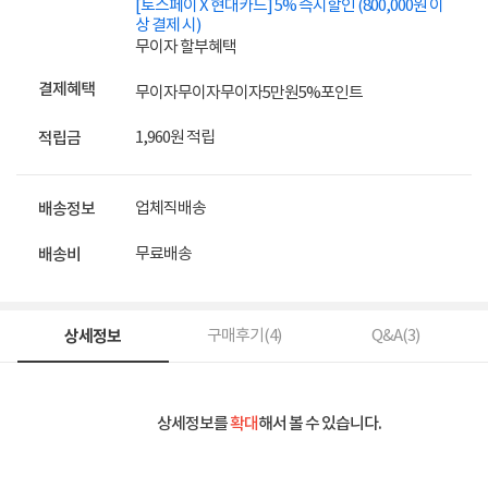
[토스페이 X 현대카드] 5% 즉시할인 (800,000원 이
상 결제 시)
무이자 할부혜택
결제혜택
무이자
무이자
무이자
5만원
5%
포인트
1,960원 적립
적립금
업체직배송
배송정보
무료배송
배송비
상세정보
구매후기(
4
)
Q&A(
3
)
상세정보를
확대
해서 볼 수 있습니다.