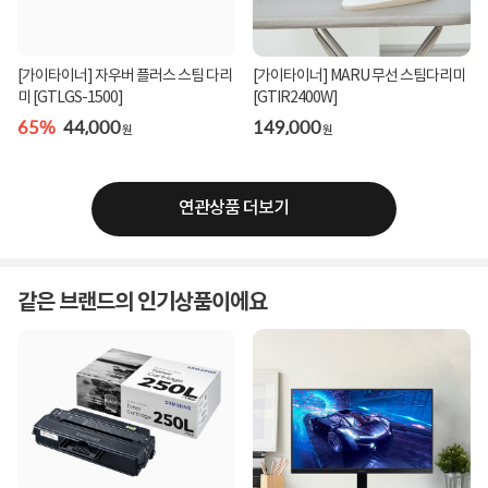
[가이타이너] 자우버 플러스 스팀 다리
[가이타이너] MARU 무선 스팀다리미
미 [GTLGS-1500]
[GTIR2400W]
65%
44,000
149,000
원
원
연관상품 더보기
같은 브랜드의 인기상품이에요