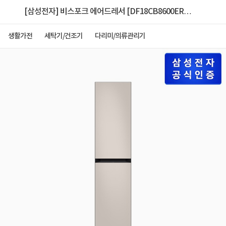
[삼성전자] 비스포크 에어드레서 [DF18CB8600ER/
새틴베이지][삼성 직거래 공식 인증점][전국 무료 배
생활가전
세탁기/건조기
다리미/의류관리기
송/설치]