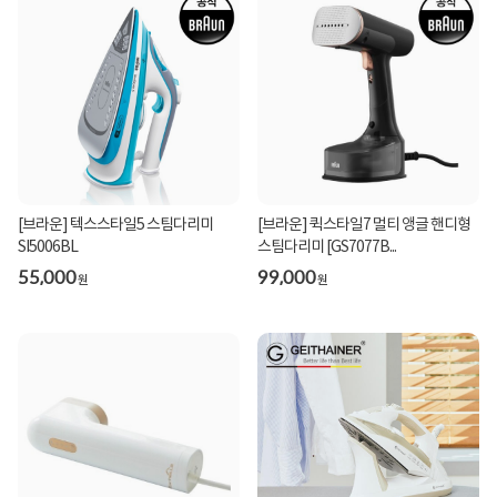
[브라운] 텍스스타일5 스팀다리미
[브라운] 퀵스타일7 멀티 앵글 핸디형
SI5006BL
스팀다리미 [GS7077B...
55,000
99,000
원
원