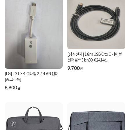
[삼성전자] 1.8m USB C to C 케이블
썬더볼트3 bn39-02414a...
9,700
원
[LG] LG USB-C 타입 기가LAN 젠더
[중고제품]
8,900
원