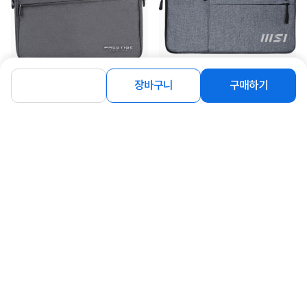
[MSI] 프리스티지 탑 로드백 노트북 가
[MSI] 슬리브백 노트북 가방 [벌크/새
장바구니
구매하기
방 15형 노트북 수납...
상품]
11,900
5,900
원
원
연관상품 더보기
같은 브랜드의 인기상품이에요