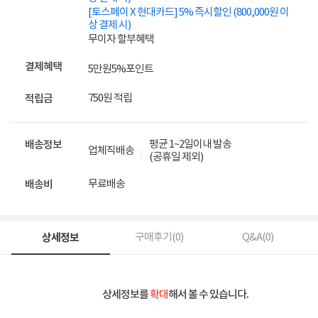
[토스페이 X 현대카드] 5% 즉시할인 (800,000원 이
상 결제 시)
무이자 할부혜택
결제혜택
5만원
5%
포인트
750원 적립
적립금
평균 1~2일이내 발송
배송정보
업체직배송
(공휴일 제외)
무료배송
배송비
상세정보
구매후기(
0
)
Q&A(
0
)
상세정보를
확대
해서 볼 수 있습니다.