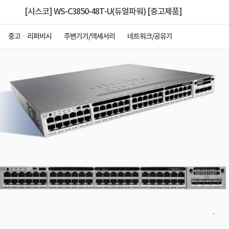
[시스코] WS-C3850-48T-U(듀얼파워) [중고제품]
중고ㆍ리퍼비시
주변기기/액세서리
네트워크/공유기