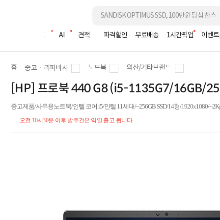
조립PC
AI
견적
파격할인
무료배송
1시간픽업
이벤트
홈
노트북
외산/기타브랜드
중고ㆍ리퍼비시
[HP] 프로북 440 G8 (i5-1135G7/16GB/
중고제품/사무용노트북/인텔 코어 i5/인텔 11세대/~256GB SSD/14형/1920x1080/~2Kg/USBT
오전 10시30분 이후 발주건은 익일 출고 됩니다.