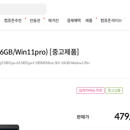
컴퓨존추천
전용관
매거진
결제혜택
래플
컴퓨존 라이브
256GB/Win11pro) [중고제품]
ype-A/USBType-C/HDMI/Micro SD/~16GB/Window11Pro
업체직배송-무료
중고상품
479
판매가