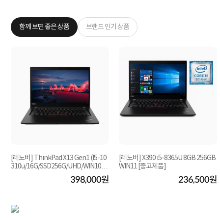
함께 보면 좋은 상품
브랜드 인기 상품
[레노버] ThinkPad X13 Gen1 (I5-10
[레노버] X390 i5-8365U 8GB 256GB
310u/16G/SSD256G/UHD/WIN10)
WIN11 [중고제품]
[중고제품]
원
398,000원
236,500원