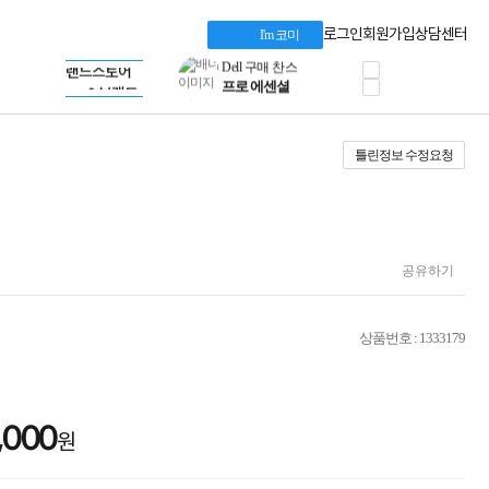
혜택 PACK
Dell 구매 찬스
Apple 기업전용관
로그인
회원가입
상담센터
I'm 코미
프로 에센셜
HP 브랜드스토어
타협 없는 게이밍
LG gram & 브랜드스토어
공식
HP OMEN
Microsoft 브랜드스토어
로지텍
AMD 브랜드스토어
정품 캠페인
Intel 브랜드스토어
틀린정보 수정요청
삼성 키보드&마우스
RAZER 브랜드스토어
10% 쿠폰 할인
Apple 기업전용관
케이블메이트 3분기
케이블 전설이 되다
야식까지 책임진다!
승리를 부르는 오멘
공유하기
ASUS ROG
20주년 한정판
AMD로 시작하는
상품번호 : 1333179
스마트 오피스환경
AI비즈니스 노트북
HP엘리트북/프로북
비즈니스 강자
,000
HP 프로북 4
원
리뷰 Npay 증정
MSI 공유기