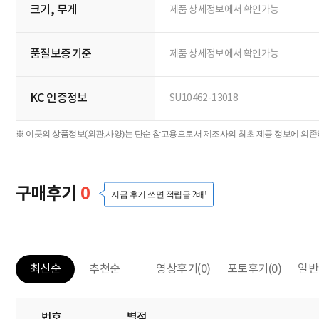
크기, 무게
제품 상세정보에서 확인가능
품질보증기준
제품 상세정보에서 확인가능
KC 인증정보
SU10462-13018
※ 이곳의 상품정보(외관,사양)는 단순 참고용으로서 제조사의 최초 제공 정보에 의존하
구매후기
0
지금 후기 쓰면 적립금 2배!
영상후기
(0)
포토후기
(0)
일반
최신순
추천순
번호
별점