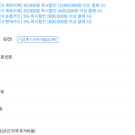
적립금 3% 페이백
X 계좌이체] 50,000원 즉시할인 (1,000,000원 이상 결제 시)
시스코 스위칭허브
X 계좌이체] 20,000원 즉시할인 (600,000원 이상 결제 시)
X 농협카드] 5% 즉시할인 (800,000원 이상 결제 시)
누적 금액 별
X 현대카드] 5% 즉시할인 (800,000원 이상 결제 시)
적립금 페이백!
Dell 구매왕
상품권 30만원
(0건)
지금 후기 쓰면 적립금 2배!
삼성모니터 여름맞이
특별 할인 이벤트
한단계 더 진화한
포인트
HAF II 500
AI 업무환경 완성
HP 워크스테이션
여름맞이 사은품
HP 프로데스크 4
모든 것을 하나로
할부
HP올인원 단독특가
네트워크 자재
혜택 PACK
송
Dell 구매 찬스
프로 에센셜
도서/산간 지역 추가비용)