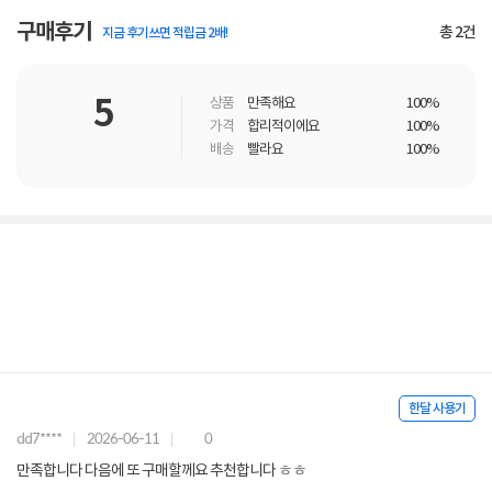
구매후기
총
2
건
지금 후기쓰면 적립금 2배!
5
상품
만족해요
100%
가격
합리적이에요
100%
배송
빨라요
100%
한달 사용기
dd7****
2026-06-11
0
만족합니다 다음에 또 구매할께요 추천합니다 ㅎㅎ