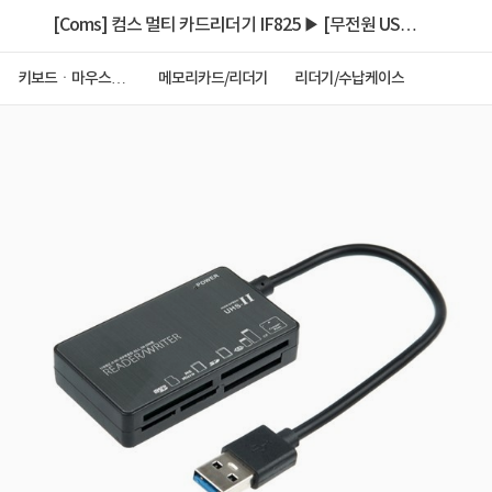
[Coms] 컴스 멀티 카드리더기 IF825 ▶ [무전원 USB
2.0 ] ◀
키보드ㆍ마우스ㆍ
메모리카드/리더기
리더기/수납케이스
저장장치