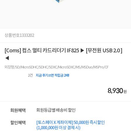
상품번호
1333202
[Coms] 컴스 멀티 카드리더기 IF825 ▶ [무전원 USB 2.0 ]
◀
외장형/SD/MicroSDHC/SDHC/SDXC/MicroSDXC/MS/MSDuo/MSPro/CF
2
건
지금 후기쓰면 적립금 2배!
8,930
원
회원등급별 배송비 할인
회원혜택
[토스페이 X 계좌이체] 50,000원 즉시할인
할인혜택
(1,000,000원 이상 결제 시)