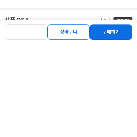
상품 Q&A
총 0건
문의하기
장바구니
구매하기
등록된 Q&A가 없습니다.
함께 보면 좋은 상품
[TP-LINK] 티피링크 UA430 (카드리
[NEXI] 넥시 USB3.0 C & A 카드리더기