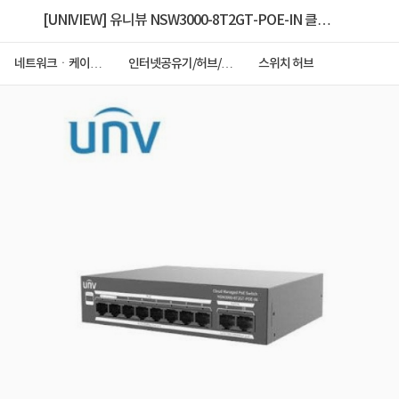
[UNIVIEW] 유니뷰 NSW3000-8T2GT-POE-IN 클라
우드관리 (스위칭허브/8포트/100Mbps/PoE+/2TP)
네트워크ㆍ케이블
인터넷공유기/허브/랜
스위치 허브
ㆍCCTV
카드