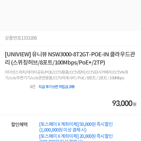
상품번호
1333208
[UNIVIEW] 유니뷰 NSW3000-8T2GT-POE-IN 클라우드관
리 (스위칭허브/8포트/100Mbps/PoE+/2TP)
이더넷스위치/데이터공유/POE/CCTV용품/CCTV장비/CCTV감시카메라/CCTV녹화
기/cctv주변기기/cctv관련용품/CCTV악세사리 / PoE / 8포트 / 2포트 / 100Mbps
0
건
지금 후기쓰면 적립금 2배!
93,000
원
[토스페이 X 계좌이체] 50,000원 즉시할인
할인혜택
(1,000,000원 이상 결제 시)
[토스페이 X 계좌이체] 20,000원 즉시할인