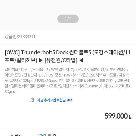
1
/
4
상품번호
1333211
[OWC] Thunderbolt5 Dock 썬더볼트5 (도깅스테이션/11
포트/멀티허브) ▶ [유전원/C타입] ◀
멀티허브 / 11포트 / 썬더볼트5 / PC연결 단자 : Type C / 케이블분리형 / 외부전원필수 /
어댑터포함 / 전원단자 : DC / HOST충전 : 15W / [허브기능] USB허브 수 : 7포트 / 지원속
도 : USB3.x 10Gbps , USB3.x 5Gbps , 썬더볼트5 / USB확장단자 : USB C타입 , USB A타
입 / [멀티컨버터] 멀티컨버터 : 4포트 / 멀티단자 : 스테레오3.5mm , 이더넷(2.5기가비트) ,
SD,mic
1
건
지금 후기쓰면 적립금 2배!
599,000
원