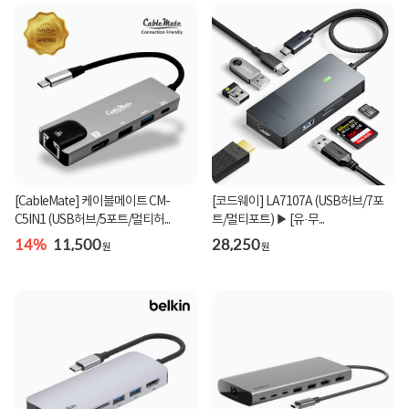
[CableMate] 케이블메이트 CM-
[코드웨이] LA7107A (USB허브/7포
C5IN1 (USB허브/5포트/멀티허...
트/멀티포트) ▶ [유·무...
14%
11,500
28,250
원
원