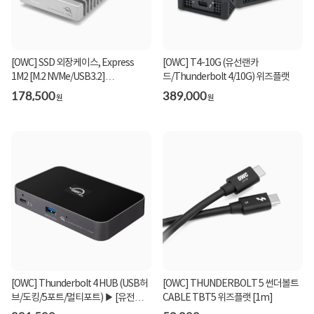
[OWC] SSD 외장케이스, Express
[OWC] T4-10G (유선랜카
1M2 [M.2 NVMe/USB3.2]
드/Thunderbolt 4/10G) 위즈플랫
(Thunderbolt 4) [SSD미포함]
178,500
389,000
원
원
[OWC] Thunderbolt 4 HUB (USB허
[OWC] THUNDERBOLT 5 썬더볼트
브/도킹/5포트/멀티포트) ▶ [유전원/C
CABLE TBT5 위즈플랫 [1m]
타입] ◀