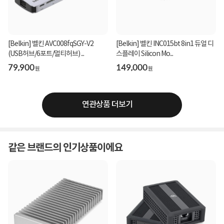
[Belkin] 벨킨 AVC008fqSGY-V2
[Belkin] 벨킨 INC015bt 8in1 듀얼 디
(USB허브/6포트/멀티허브) ...
스플레이 Silicon Mo...
79,900
149,000
원
원
연관상품 더보기
같은 브랜드의 인기상품이에요