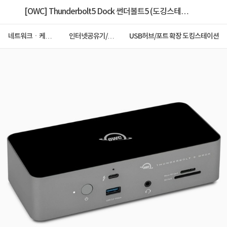
[OWC] Thunderbolt5 Dock 썬더볼트5 (도깅스테이
션/11포트/멀티허브) ▶ [유전원/C타입] ◀
네트워크ㆍ케이
인터넷공유기/허
USB허브/포트 확장 도킹스테이션
블ㆍCCTV
브/랜카드