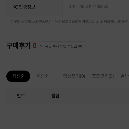
KC 인증정보
R-R-LDN-AP-0108C4K
※ 이곳의 상품정보(외관,사양)는 단순 참고용으로서 제조사의 최초 제공 정보에 의존하
구매후기
0
지금 후기 쓰면 적립금 2배!
영상후기
(0)
포토후기
(0)
일반
최신순
추천순
번호
별점