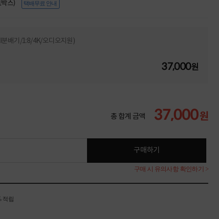
(1박스)
택배무료 안내
MI분배기/1:8/4K/오디오지원)
37,000
원
37,000
원
총 합계 금액
구매하기
구매 시 유의사항 확인하기 >
% 적립