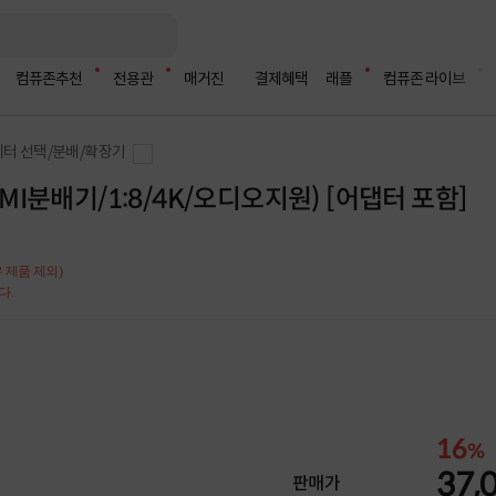
컴퓨존추천
전용관
매거진
결제혜택
래플
컴퓨존 라이브
터 선택/분배/확장기
MI분배기/1:8/4K/오디오지원) [어댑터 포함]
 제품 제외)
다.
16
%
37,
판매가