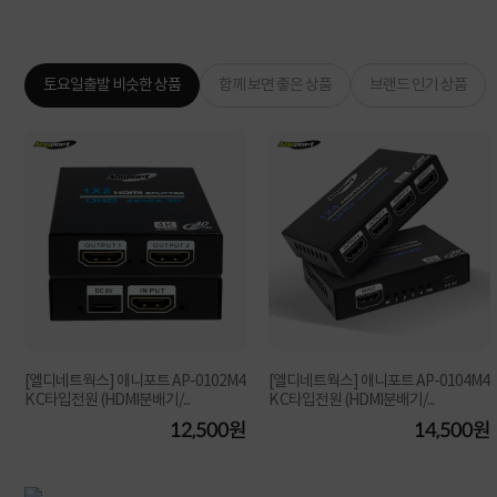
토요일출발 비슷한 상품
함께 보면 좋은 상품
브랜드 인기 상품
U
[엘디네트웍스] 애니포트 AP-0102M4
[엘디네트웍스] 애니포트 AP-0104M4
K C타입전원 (HDMI분배기/...
K C타입전원 (HDMI분배기/...
원
12,500원
14,500원