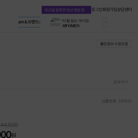
혜택 PACK
Dell 구매 찬스
Apple 기업전용관
로그인
회원가입
상담센터
토요일 컴퓨존 정상 영업 중
프로 에센셜
HP 브랜드스토어
타협 없는 게이밍
LG gram & 브랜드스토어
공식
HP OMEN
Microsoft 브랜드스토어
로지텍
AMD 브랜드스토어
정품 캠페인
Intel 브랜드스토어
틀린정보 수정요청
삼성 키보드&마우스
RAZER 브랜드스토어
10% 쿠폰 할인
Apple 기업전용관
케이블메이트 3분기
케이블 전설이 되다
야식까지 책임진다!
승리를 부르는 오멘
ASUS ROG
공유하기
20주년 한정판
AMD로 시작하는
스마트 오피스환경
상품번호 : 1333213
AI비즈니스 노트북
HP엘리트북/프로북
비즈니스 강자
HP 프로북 4
44,500
리뷰 Npay 증정
000
원
MSI 공유기