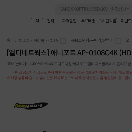
조립PC
AI
견적
파격할인
무료배송
1시간픽업
이벤트
홈
KVM스위치/분배기/선택기
모니
네트워크ㆍ케이블ㆍCCTV
[엘디네트웍스] 애니포트 AP-0108C4K (HD
HDMI분배기/1:8/4096x2160/4K/오디오지원/복제모드/멀티디스플레이/아답터포함
※해당 공급처 사정으로 16시 이후 주문/결제 건은 익일 순차 배송됩니다. (재고 보유
※ 해당 상품의 출고 마감시간은 16시 00분으로 이후 결제건은 다음 영업일에 출고됩니