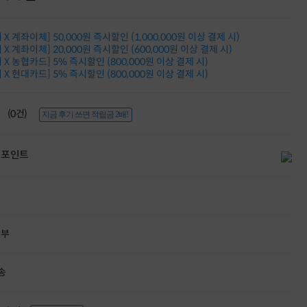
적립금 3% 페이백
시스코 스위칭허브
X 계좌이체] 50,000원 즉시할인 (1,000,000원 이상 결제 시)
누적 금액 별
X 계좌이체] 20,000원 즉시할인 (600,000원 이상 결제 시)
적립금 페이백!
X 농협카드] 5% 즉시할인 (800,000원 이상 결제 시)
Dell 구매왕
X 현대카드] 5% 즉시할인 (800,000원 이상 결제 시)
상품권 30만원
삼성모니터 여름맞이
특별 할인 이벤트
(0건)
지금 후기 쓰면 적립금 2배!
한단계 더 진화한
HAF II 500
AI 업무환경 완성
포인트
HP 워크스테이션
여름맞이 사은품
HP 프로데스크 4
모든 것을 하나로
HP올인원 단독특가
네트워크 자재
할부
혜택 PACK
Dell 구매 찬스
프로 에센셜
송