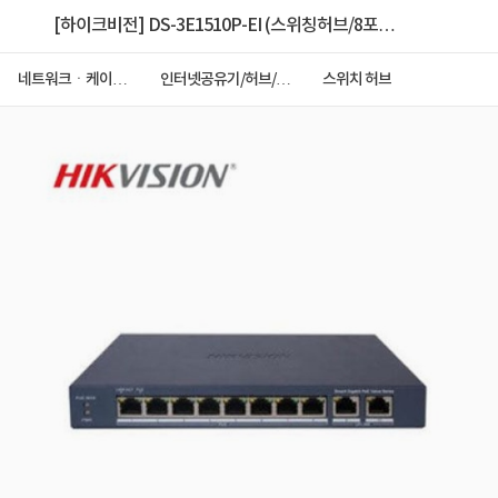
[하이크비전] DS-3E1510P-EI (스위칭허브/8포
트/1000Mbps/PoE/2TP)
네트워크ㆍ케이블
인터넷공유기/허브/랜
스위치 허브
ㆍCCTV
카드