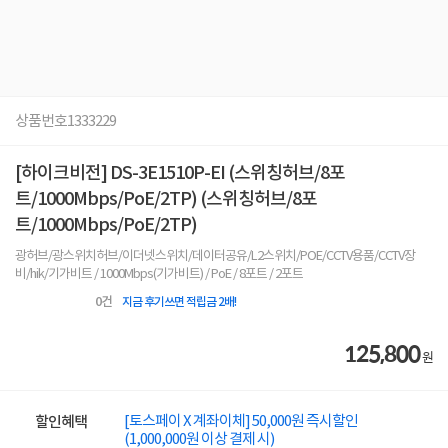
상품번호
1333229
[하이크비전] DS-3E1510P-EI (스위칭허브/8포
트/1000Mbps/PoE/2TP) (스위칭허브/8포
트/1000Mbps/PoE/2TP)
광허브/광스위치허브/이더넷스위치/데이터공유/L2스위치/POE/CCTV용품/CCTV장
비/hik/기가비트 / 1000Mbps(기가비트) / PoE / 8포트 / 2포트
0
건
지금 후기쓰면 적립금 2배!
125,800
원
[토스페이 X 계좌이체] 50,000원 즉시할인
할인혜택
(1,000,000원 이상 결제 시)