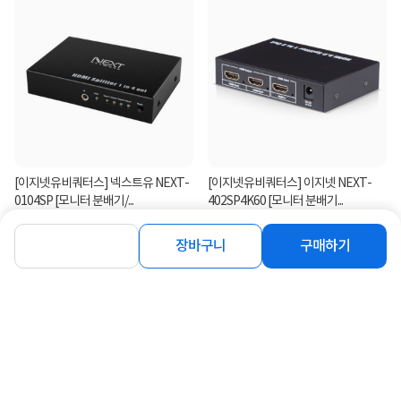
[이지넷유비쿼터스] 넥스트유 NEXT-
[이지넷유비쿼터스] 이지넷 NEXT-
0104SP [모니터 분배기/...
402SP4K60 [모니터 분배기...
38,400
30,390
원
원
장바구니
구매하기
연관상품 더보기
같은 브랜드의 인기상품이에요