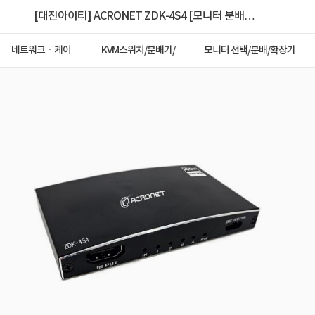
[대진아이티] ACRONET ZDK-4S4 [모니터 분배
기/1:4/HDMI/4K/오디오지원]
네트워크ㆍ케이블
KVM스위치/분배기/선
모니터 선택/분배/확장기
ㆍCCTV
택기