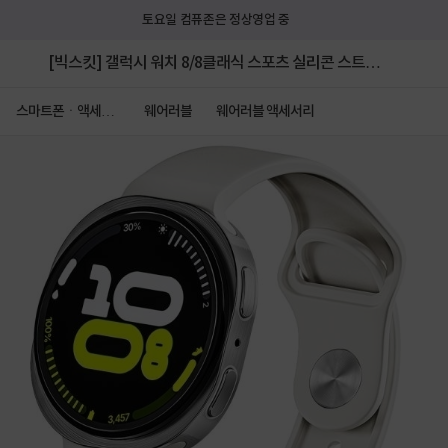
토요일 컴퓨존은 정상영업 중
[빅스킷] 갤럭시 워치 8/8클래식 스포츠 실리콘 스트랩
밴드 40/44mm [화이트]
스마트폰ㆍ액세서
웨어러블
웨어러블 액세서리
리