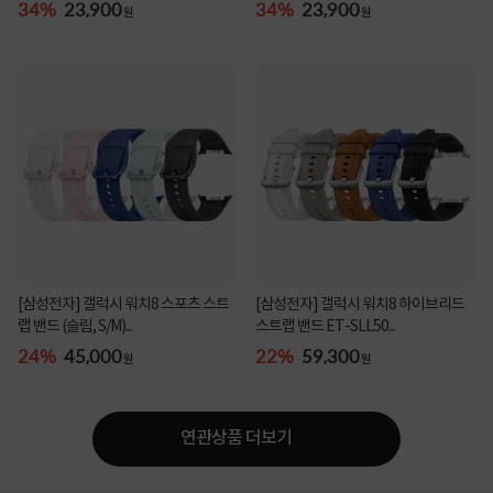
34%
23,900
34%
23,900
원
원
[삼성전자] 갤럭시 워치8 스포츠 스트
[삼성전자] 갤럭시 워치8 하이브리드
랩 밴드 (슬림, S/M)...
스트랩 밴드 ET-SLL50...
24%
45,000
22%
59,300
원
원
연관상품 더보기