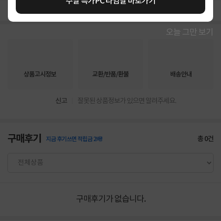
주말 특가PC 타임딜 바로가기
오늘 그만 보기
상품고시정보
교환/반품/환불
배송안내
신고
잘못된 상품정보가 있으면 알려주세요.
구매후기
총
0
건
지금 후기쓰면 적립금 2배!
구매후기가 없습니다.