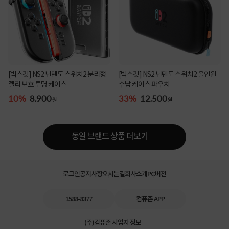
[빅스킷] NS2 닌텐도 스위치2 분리형
[빅스킷] NS2 닌텐도 스위치2 올인원
젤리 보호 투명 케이스
수납 케이스 파우치
10%
8,900
33%
12,500
원
원
동일 브랜드 상품 더보기
로그인
공지사항
오시는길
회사소개
PC버전
1588-8377
컴퓨존 APP
(주)컴퓨존 사업자 정보