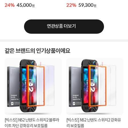
24%
45,000
22%
59,300
원
원
연관상품 더보기
같은 브랜드의 인기상품이에요
[빅스킷] NS2 닌텐도 스위치2 블루라
[빅스킷] NS2 닌텐도 스위치2 강화유
이트 차단 강화유리 보호필름
리 보호필름