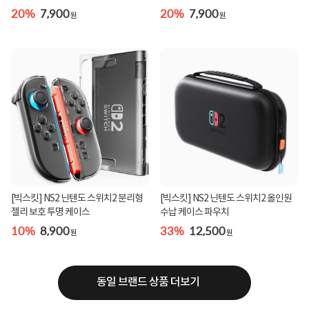
20%
7,900
20%
7,900
원
원
[빅스킷] NS2 닌텐도 스위치2 분리형
[빅스킷] NS2 닌텐도 스위치2 올인원
젤리 보호 투명 케이스
수납 케이스 파우치
10%
8,900
33%
12,500
원
원
동일 브랜드 상품 더보기