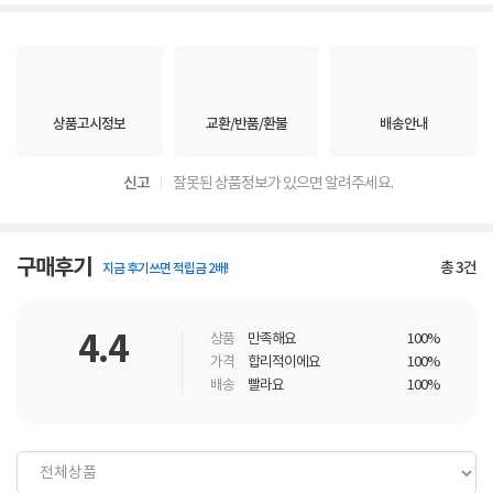
상품고시정보
교환/반품/환불
배송안내
신고
잘못된 상품정보가 있으면 알려주세요.
구매후기
총
3
건
지금 후기쓰면 적립금 2배!
4.4
상품
만족해요
100%
가격
합리적이에요
100%
배송
빨라요
100%