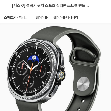
[빅스킷] 갤럭시 워치 스포츠 실리콘 스트랩 밴드
22mm [카키]
스마트폰ㆍ액세서
웨어러블
웨어러블 액세서리
리