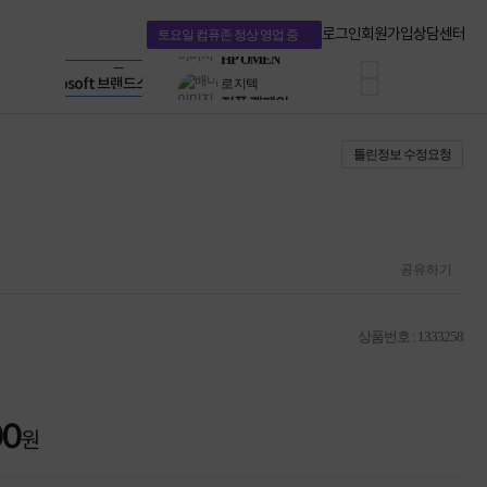
혜택 PACK
Dell 구매 찬스
Apple 기업전용관
로그인
회원가입
상담센터
토요일 컴퓨존 정상 영업 중
프로 에센셜
HP 브랜드스토어
타협 없는 게이밍
LG gram & 브랜드스토어
공식
HP OMEN
Microsoft 브랜드스토어
로지텍
AMD 브랜드스토어
정품 캠페인
Intel 브랜드스토어
틀린정보 수정요청
삼성 키보드&마우스
RAZER 브랜드스토어
10% 쿠폰 할인
Apple 기업전용관
케이블메이트 3분기
케이블 전설이 되다
야식까지 책임진다!
승리를 부르는 오멘
공유하기
ASUS ROG
20주년 한정판
AMD로 시작하는
상품번호 : 1333258
스마트 오피스환경
AI비즈니스 노트북
HP엘리트북/프로북
비즈니스 강자
00
HP 프로북 4
원
리뷰 Npay 증정
MSI 공유기