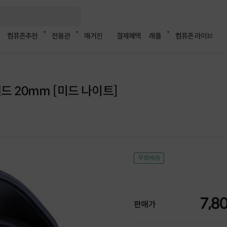
컴퓨존추천
전용관
매거진
결제혜택
래플
컴퓨존 라이브
드 20mm [미드 나이트]
무료배송
7,8
판매가