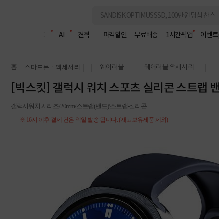
조립PC
AI
견적
파격할인
무료배송
1시간픽업
이벤트
홈
웨어러블
웨어러블 액세서리
스마트폰ㆍ액세서리
[빅스킷] 갤럭시 워치 스포츠 실리콘 스트랩 밴
갤럭시워치 시리즈/20mm/스트랩(밴드)/스트랩-실리콘
※ 16시 이후 결제 건은 익일 발송 됩니다. (재고보유제품 제외)