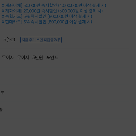
적립금 3% 페이백
X 계좌이체] 50,000원 즉시할인 (1,000,000원 이상 결제 시)
시스코 스위칭허브
X 계좌이체] 20,000원 즉시할인 (600,000원 이상 결제 시)
X 농협카드] 5% 즉시할인 (800,000원 이상 결제 시)
누적 금액 별
X 현대카드] 5% 즉시할인 (800,000원 이상 결제 시)
적립금 페이백!
Dell 구매왕
상품권 30만원
5 (1건)
지금 후기 쓰면 적립금 2배!
삼성모니터 여름맞이
특별 할인 이벤트
한단계 더 진화한
무이자
무이자
5만원
포인트
HAF II 500
AI 업무환경 완성
HP 워크스테이션
여름맞이 사은품
HP 프로데스크 4
모든 것을 하나로
할부
HP올인원 단독특가
네트워크 자재
혜택 PACK
송
Dell 구매 찬스
프로 에센셜