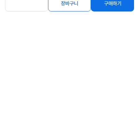
리 보호필름
수납 케이스 파우치
장바구니
구매하기
20%
7,900
33%
12,500
원
원
동일 브랜드 상품 더보기
로그인
공지사항
오시는길
회사소개
PC버전
1588-8377
컴퓨존 APP
(주)컴퓨존 사업자 정보
이용약관
개인정보처리방침
청소년보호정책
사업자확인