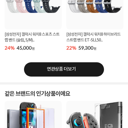
[삼성전자] 갤럭시 워치8 스포츠 스트
[삼성전자] 갤럭시 워치8 하이브리드
랩 밴드 (슬림, S/M)...
스트랩 밴드 ET-SLL50...
24%
45,000
22%
59,300
원
원
연관상품 더보기
같은 브랜드의 인기상품이에요