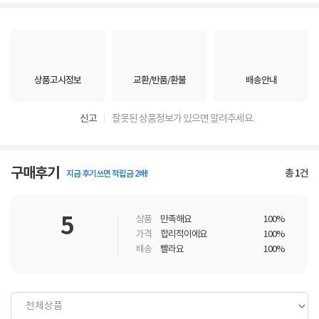
상품고시정보
교환/반품/환불
배송안내
신고
잘못된 상품정보가 있으면 알려주세요.
구매후기
총
1
건
지금 후기쓰면 적립금 2배!
5
상품
만족해요
100%
가격
합리적이에요
100%
배송
빨라요
100%