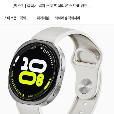
[빅스킷] 갤럭시 워치 스포츠 실리콘 스트랩 밴드
20mm [화이트]
스마트폰ㆍ액세서
웨어러블
웨어러블 액세서리
리