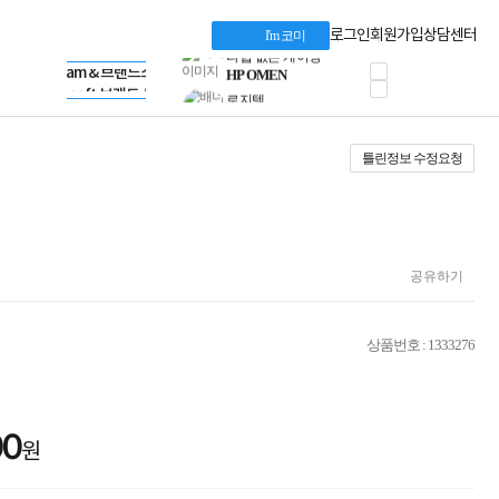
혜택 PACK
Dell 구매 찬스
Apple 기업전용관
로그인
회원가입
상담센터
I'm 코미
프로 에센셜
HP 브랜드스토어
타협 없는 게이밍
LG gram & 브랜드스토어
공식
HP OMEN
Microsoft 브랜드스토어
로지텍
AMD 브랜드스토어
정품 캠페인
Intel 브랜드스토어
틀린정보 수정요청
삼성 키보드&마우스
RAZER 브랜드스토어
10% 쿠폰 할인
Apple 기업전용관
케이블메이트 3분기
케이블 전설이 되다
야식까지 책임진다!
승리를 부르는 오멘
공유하기
ASUS ROG
20주년 한정판
AMD로 시작하는
상품번호 : 1333276
스마트 오피스환경
AI비즈니스 노트북
HP엘리트북/프로북
비즈니스 강자
00
HP 프로북 4
원
리뷰 Npay 증정
MSI 공유기