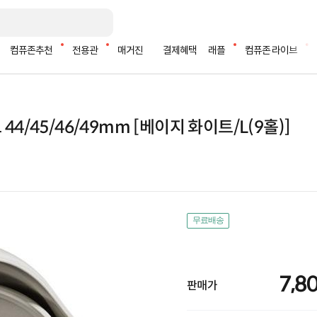
컴퓨존추천
전용관
매거진
결제혜택
래플
컴퓨존 라이브
4/45/46/49mm [베이지 화이트/L(9홀)]
무료배송
7,8
판매가