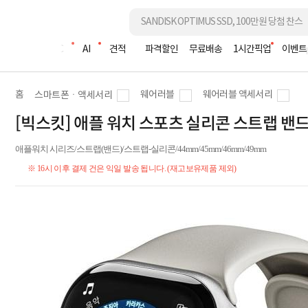
조립PC
AI
견적
파격할인
무료배송
1시간픽업
이벤트
홈
웨어러블
웨어러블 액세서리
스마트폰ㆍ액세서리
[빅스킷] 애플 워치 스포츠 실리콘 스트랩 밴드 4
애플워치 시리즈/스트랩(밴드)/스트랩-실리콘/44mm/45mm/46mm/49mm
※ 16시 이후 결제 건은 익일 발송 됩니다. (재고보유제품 제외)