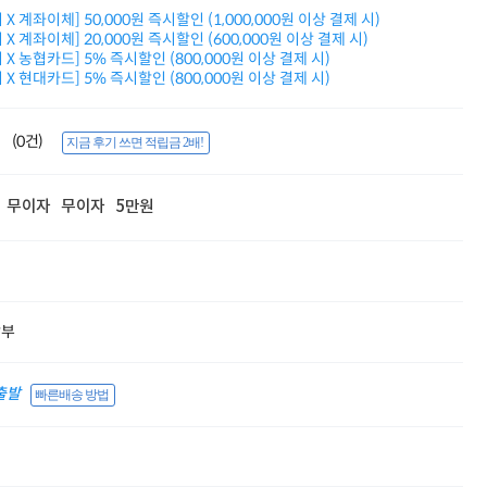
적립금 3% 페이백
X 계좌이체] 50,000원 즉시할인 (1,000,000원 이상 결제 시)
시스코 스위칭허브
X 계좌이체] 20,000원 즉시할인 (600,000원 이상 결제 시)
X 농협카드] 5% 즉시할인 (800,000원 이상 결제 시)
누적 금액 별
X 현대카드] 5% 즉시할인 (800,000원 이상 결제 시)
적립금 페이백!
Dell 구매왕
상품권 30만원
(0건)
지금 후기 쓰면 적립금 2배!
삼성모니터 여름맞이
특별 할인 이벤트
한단계 더 진화한
무이자
무이자
5만원
HAF II 500
AI 업무환경 완성
HP 워크스테이션
여름맞이 사은품
HP 프로데스크 4
모든 것을 하나로
할부
HP올인원 단독특가
네트워크 자재
혜택 PACK
출발
빠른배송 방법
Dell 구매 찬스
프로 에센셜