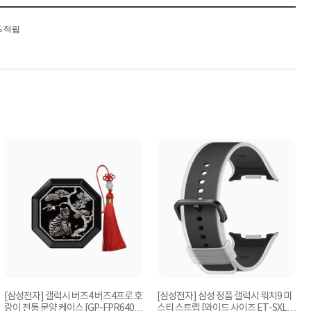
% 적립
[삼성전자] 갤럭시 버즈4 버즈4프로 호
[삼성전자] 삼성 정품 갤럭시 워치9 미
랑이 전통 문양 케이스 [GP-FPR640A
스티 스트랩 [와이드 사이즈 ET-SXL3