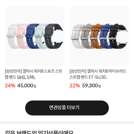
[삼성전자] 갤럭시 워치8 스포츠 스트
[삼성전자] 갤럭시 워치8 하이브리드
랩 밴드 (슬림, S/M)...
스트랩 밴드 ET-SLL50...
24%
45,000
22%
59,300
원
원
연관상품 더보기
같은 브랜드의 인기상품이에요