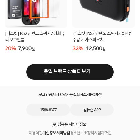
[빅스킷] NS2 닌텐도 스위치2 강화유
[빅스킷] NS2 닌텐도 스위치2 올인원
리 보호필름
수납 케이스 파우치
20%
7,900
33%
12,500
원
원
동일 브랜드 상품 더보기
로그인
공지사항
오시는길
회사소개
PC버전
1588-8377
컴퓨존 APP
(주)컴퓨존 사업자 정보
이용약관
개인정보처리방침
청소년보호정책
사업자확인