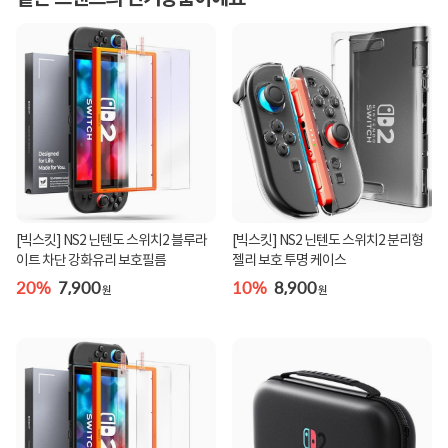
[빅스킷] NS2 닌텐도 스위치2 블루라
[빅스킷] NS2 닌텐도 스위치2 분리형
이트 차단 강화유리 보호필름
젤리 보호 투명 케이스
20%
7,900
10%
8,900
원
원