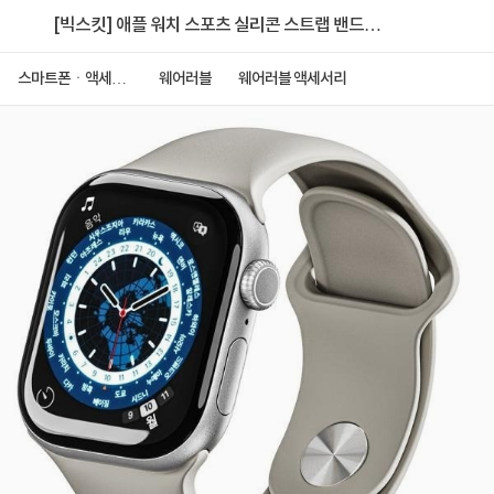
[빅스킷] 애플 워치 스포츠 실리콘 스트랩 밴드
44/45/46/49mm [베이지 화이트/S(7홀)]
스마트폰ㆍ액세서
웨어러블
웨어러블 액세서리
리