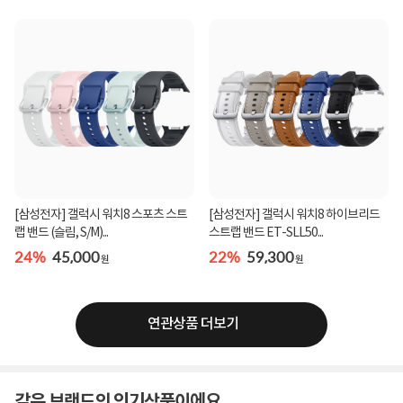
[삼성전자] 갤럭시 워치8 스포츠 스트
[삼성전자] 갤럭시 워치8 하이브리드
랩 밴드 (슬림, S/M)...
스트랩 밴드 ET-SLL50...
24%
45,000
22%
59,300
원
원
연관상품 더보기
같은 브랜드의 인기상품이에요