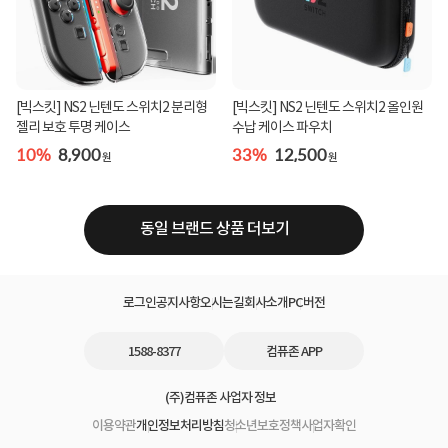
[빅스킷] NS2 닌텐도 스위치2 분리형
[빅스킷] NS2 닌텐도 스위치2 올인원
젤리 보호 투명 케이스
수납 케이스 파우치
10%
8,900
33%
12,500
원
원
동일 브랜드 상품 더보기
로그인
공지사항
오시는길
회사소개
PC버전
1588-8377
컴퓨존 APP
(주)컴퓨존 사업자 정보
이용약관
개인정보처리방침
청소년보호정책
사업자확인