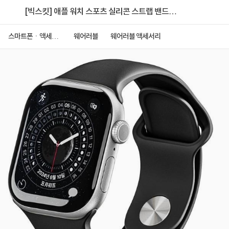
[빅스킷] 애플 워치 스포츠 실리콘 스트랩 밴드
44/45/46/49mm [블랙/S(7홀)]
스마트폰ㆍ액세서
웨어러블
웨어러블 액세서리
리