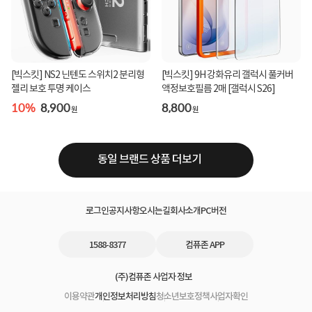
[빅스킷] NS2 닌텐도 스위치2 분리형
[빅스킷] 9H 강화유리 갤럭시 풀커버
젤리 보호 투명 케이스
액정보호필름 2매 [갤럭시 S26]
10%
8,900
8,800
원
원
동일 브랜드 상품 더보기
로그인
공지사항
오시는길
회사소개
PC버전
1588-8377
컴퓨존 APP
(주)컴퓨존 사업자 정보
이용약관
개인정보처리방침
청소년보호정책
사업자확인