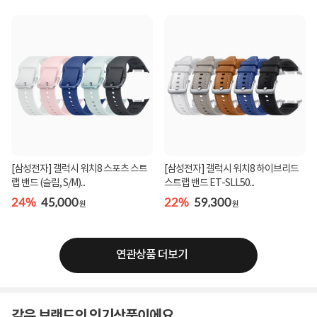
[삼성전자] 갤럭시 워치8 스포츠 스트
[삼성전자] 갤럭시 워치8 하이브리드
랩 밴드 (슬림, S/M)...
스트랩 밴드 ET-SLL50...
24%
45,000
22%
59,300
원
원
연관상품 더보기
같은 브랜드의 인기상품이에요