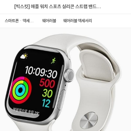
[빅스킷] 애플 워치 스포츠 실리콘 스트랩 밴드
44/45/46/49mm [화이트/L(9홀)]
스마트폰ㆍ액세서
웨어러블
웨어러블 액세서리
리