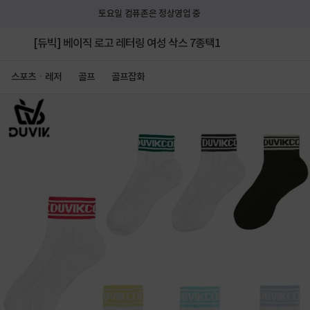
토요일 컴퓨존은 정상영업 중
[듀빅] 베이직 로고 레터링 여성 삭스 7종택1
스포츠ㆍ레저
골프
골프잡화