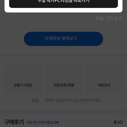
주말 특가PC 타임딜 바로가기
상세정보를
확대
해서 볼 수 있습니다.
오늘 그만 보기
상세정보 펼쳐보기
상품고시정보
교환/반품/환불
배송안내
신고
잘못된 상품정보가 있으면 알려주세요.
구매후기
총
0
건
지금 후기쓰면 적립금 2배!