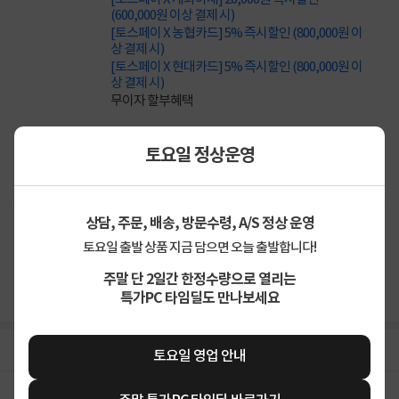
(600,000원 이상 결제 시)
[토스페이 X 농협카드] 5% 즉시할인 (800,000원 이
상 결제 시)
[토스페이 X 현대카드] 5% 즉시할인 (800,000원 이
상 결제 시)
무이자 할부혜택
결제혜택
5만원
5%
포인트
토요일 정상운영
30원 적립
적립금
상담, 주문, 배송, 방문수령, A/S 정상 운영
업체직배송
배송정보
토요일 출발 상품 지금 담으면 오늘 출발합니다!
3,000원 (1박스)
배송비
주말 단 2일간 한정수량으로 열리는
(제주,도서/산간 지역 추가비용)
특가PC 타임딜도 만나보세요
상세정보
구매후기(
0
)
Q&A(
0
)
토요일 영업 안내