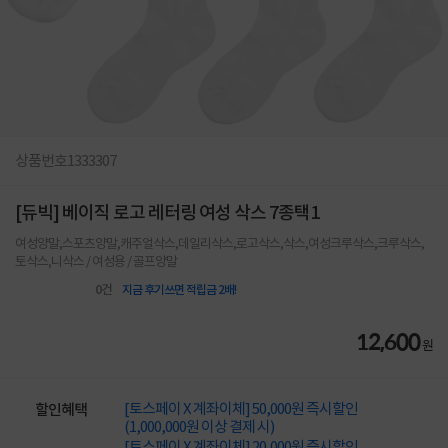
상품번호
1333307
[듀빅] 베이직 로고 레터링 여성 삭스 7종택1
여성양말,스포츠양말,캐주얼삭스,데일리삭스,로고삭스,삭스,여성크루삭스,크루삭스,
토삭스,니삭스 / 여성용 / 골프양말
0
건
지금 후기쓰면 적립금 2배!
12,600
원
[토스페이 X 계좌이체] 50,000원 즉시할인
할인혜택
(1,000,000원 이상 결제 시)
[토스페이 X 계좌이체] 20,000원 즉시할인