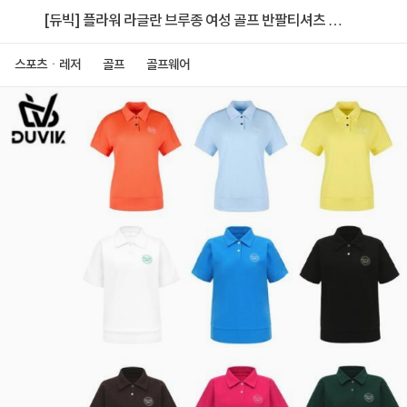
[듀빅] 플라워 라글란 브루종 여성 골프 반팔티셔츠 9
종택1
스포츠ㆍ레저
골프
골프웨어