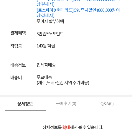
상 결제 시)
[토스페이 X 현대카드] 5% 즉시할인 (800,000원 이
상 결제 시)
무이자 할부혜택
결제혜택
5만원
5%
포인트
140원 적립
적립금
업체직배송
배송정보
무료배송
배송비
(제주,도서/산간 지역 추가비용)
상세정보
구매후기(
0
)
Q&A(
0
)
상세정보를
확대
해서 볼 수 있습니다.