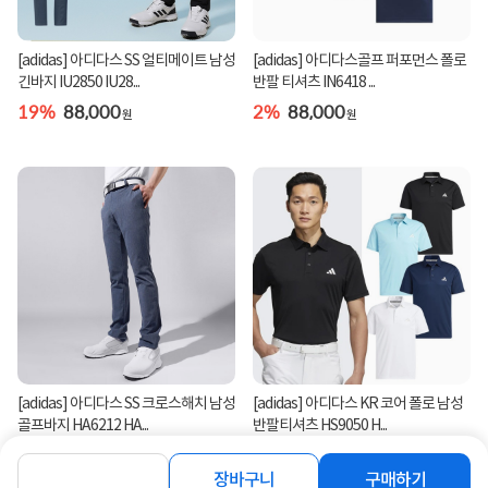
[adidas] 아디다스 SS 얼티메이트 남성
[adidas] 아디다스골프 퍼포먼스 폴로
긴바지 IU2850 IU28...
반팔 티셔츠 IN6418 ...
19%
88,000
2%
88,000
원
원
[adidas] 아디다스 SS 크로스해치 남성
[adidas] 아디다스 KR 코어 폴로 남성
골프바지 HA6212 HA...
반팔티셔츠 HS9050 H...
8%
130,800
8%
65,900
원
원
장바구니
구매하기