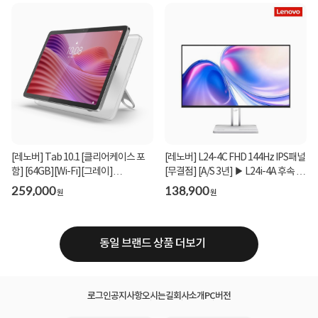
[레노버] Tab 10.1 [클리어케이스 포
[레노버] L24-4C FHD 144Hz IPS패널
함] [64GB][Wi-Fi][그레이]
[무결점] [A/S 3년] ▶ L24i-4A 후속 모
_ZAEH0020KR
델 ◀
259,000
138,900
원
원
동일 브랜드 상품 더보기
로그인
공지사항
오시는길
회사소개
PC버전