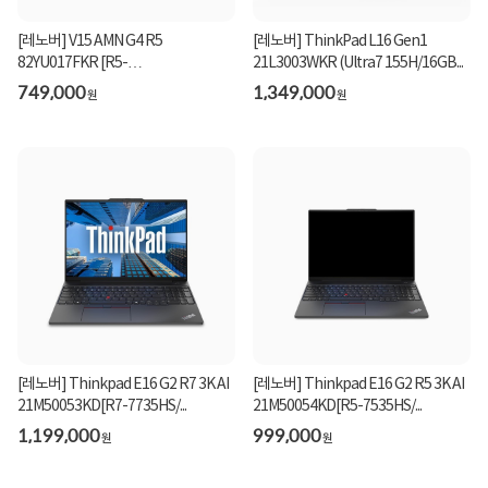
[레노버] V15 AMN G4 R5
[레노버] ThinkPad L16 Gen1
82YU017FKR [R5-
21L3003WKR (Ultra7 155H/16GB...
7520U/16G/256GB/F...
749,000
1,349,000
원
원
[레노버] Thinkpad E16 G2 R7 3K AI
[레노버] Thinkpad E16 G2 R5 3K AI
21M50053KD[R7-7735HS/...
21M50054KD[R5-7535HS/...
1,199,000
999,000
원
원