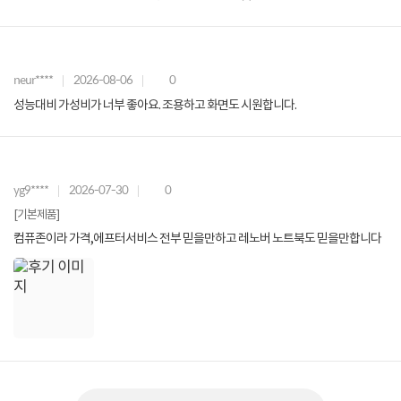
neur****
2026-08-06
0
성능대비 가성비가 너부 좋아요. 조용하고 화면도 시원합니다.
yg9****
2026-07-30
0
[기본제품]
컴퓨존이라 가격,에프터서비스 전부 믿을만하고 레노버 노트북도 믿을만합니다