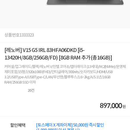
상품번호
1333323
[레노버] V15 G5 IRL 83HFA06DKD [i5-
13420H/8GB/256GB/FD) [8GB RAM 추가(총16GB)]
커머셜/업그레이드/블랙/레노버 V/인텔 코어 i5/랩터레이크 (13세대)/M.2(NVMe)/운영체
제미포함/15형/1920x1080 (FHD)/안티글레어/300nits/숫자키보드/HDMI/USB
3.2/USBType-A/USBType-C/LAN/무선랜/블루투스/1.6~2kg/A/S 1년/16GB
RAM/256GB SSD 이하
20
건
897,000
원
[토스페이 X 계좌이체] 50,000원 즉시할인
할인혜택