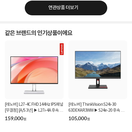
연관상품 더보기
같은 브랜드의 인기상품이에요
[레노버] L27-4C FHD 144Hz IPS패널
[레노버] ThinkVision S24i-30
[무결점] [A/S 3년] ▶ L27i-4A 후속 모
63DEKAR3WW ▶ S24e-20 후속 모
델 ◀
델 ◀
159,000
105,000
원
원