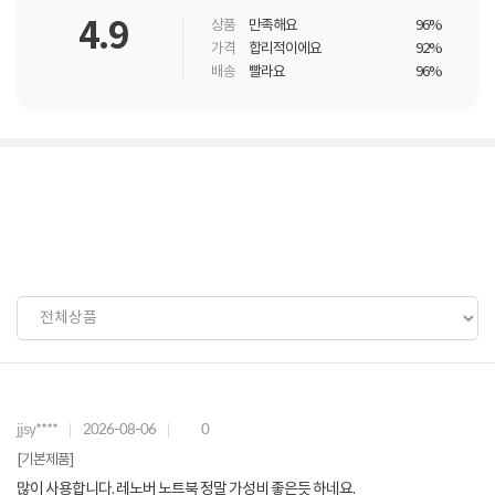
4.9
상품
만족해요
96%
가격
합리적이에요
92%
배송
빨라요
96%
jjsy****
2026-08-06
0
[기본제품]
많이 사용합니다. 레노버 노트북 정말 가성비 좋은듯 하네요.