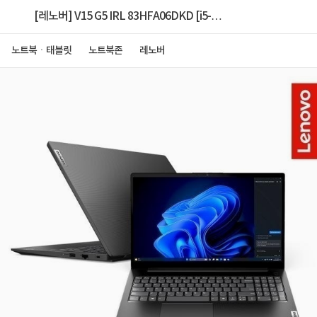
[레노버] V15 G5 IRL 83HFA06DKD [i5-
13420H/8GB/256GB/FD) [8GB RAM 추가(총
노트북ㆍ태블릿
노트북존
레노버
16GB)]