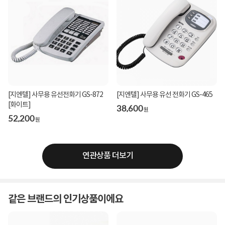
[지엔텔] 사무용 유선전화기 GS-872
[지엔텔] 사무용 유선 전화기 GS-465
[화이트]
38,600
원
52,200
원
연관상품 더보기
같은 브랜드의 인기상품이에요