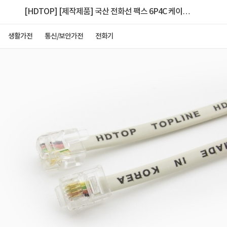
[HDTOP] [제작제품] 국산 전화선 팩스 6P4C 케이블
HT-P0023 [아이보리/20m]
생활가전
통신/보안가전
전화기