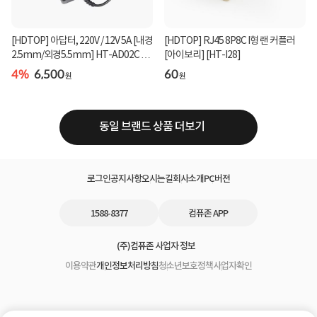
[HDTOP] 아답터, 220V / 12V 5A [내경
[HDTOP] RJ45 8P8C I형 랜 커플러
2.5mm/외경5.5mm] HT-AD02C 전
[아이보리] [HT-I28]
원 케이블 일체형 ...
4%
6,500
60
원
원
동일 브랜드 상품 더보기
로그인
공지사항
오시는길
회사소개
PC버전
1588-8377
컴퓨존 APP
(주)컴퓨존 사업자 정보
이용약관
개인정보처리방침
청소년보호정책
사업자확인