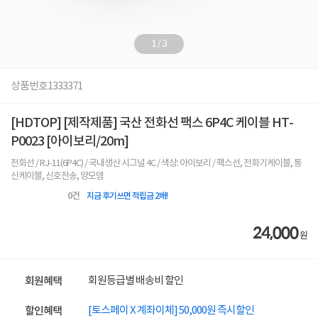
1
/
3
상품번호
1333371
[HDTOP] [제작제품] 국산 전화선 팩스 6P4C 케이블 HT-
P0023 [아이보리/20m]
전화선 / RJ-11(6P4C) / 국내생산 시그널 4C / 색상: 아이보리 / 팩스선, 전화기케이블, 통
신케이블, 신호전송, 양모뎀
0
건
지금 후기쓰면 적립금 2배!
24,000
원
회원등급별 배송비 할인
회원혜택
[토스페이 X 계좌이체] 50,000원 즉시할인
할인혜택