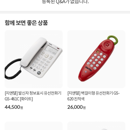
등록된 Q&A가 없습니다.
함께 보면 좋은 상품
[지엔텔] 발신자 정보표시 유선전화기
[지엔텔] 벽걸이형 유선전화기 GS-
GS-461C [화이트]
620 진적색
44,500
26,000
원
원