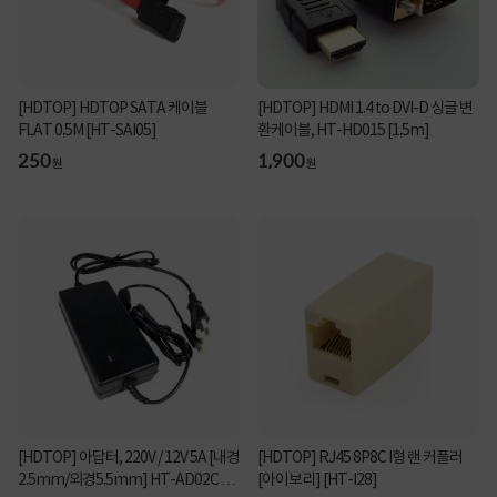
[HDTOP] HDTOP SATA 케이블
[HDTOP] HDMI 1.4 to DVI-D 싱글 변
FLAT 0.5M [HT-SAI05]
환케이블, HT-HD015 [1.5m]
250
1,900
원
원
[HDTOP] 아답터, 220V / 12V 5A [내경
[HDTOP] RJ45 8P8C I형 랜 커플러
2.5mm/외경5.5mm] HT-AD02C 전
[아이보리] [HT-I28]