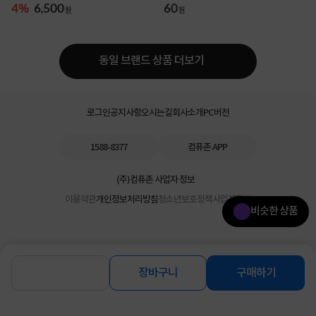
원 케이블 일체형 ...
4%
6,500
60
원
원
동일 브랜드 상품 더보기
로그인
공지사항
오시는길
회사소개
PC버전
1588-8377
컴퓨존 APP
(주)컴퓨존 사업자 정보
이용약관
개인정보처리방침
청소년보호정책
사업자확인
비슷한 상품
장바구니
구매하기