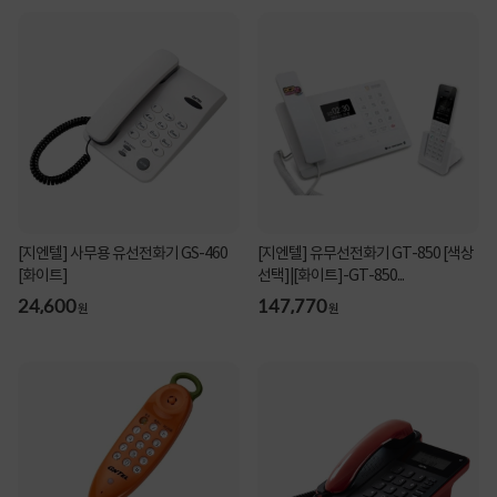
[지엔텔] 사무용 유선전화기 GS-460
[지엔텔] 유무선전화기 GT-850 [색상
[화이트]
선택]|[화이트]-GT-850...
24,600
147,770
원
원