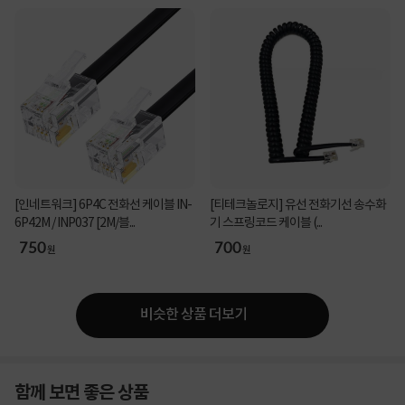
[인네트워크] 6P4C 전화선 케이블 IN-
[티테크놀로지] 유선 전화기선 송수화
6P42M / INP037 [2M/블...
기 스프링코드 케이블 (...
750
700
원
원
비슷한 상품 더보기
함께 보면 좋은 상품