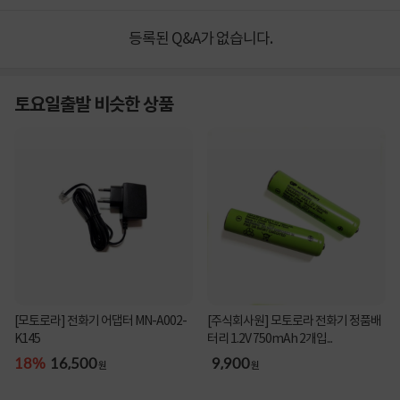
등록된 Q&A가 없습니다.
토요일출발 비슷한 상품
[모토로라] 전화기 어댑터 MN-A002-
[주식회사원] 모토로라 전화기 정품배
K145
터리 1.2V 750mAh 2개입...
18%
16,500
9,900
원
원