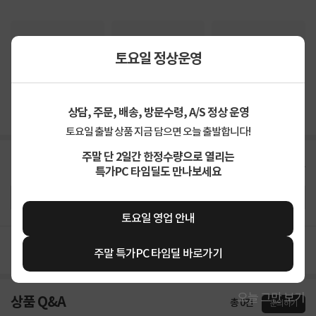
토요일 정상운영
상품고시정보
교환/반품/환불
배송안내
신고
잘못된 상품정보가 있으면 알려주세요.
상담, 주문, 배송, 방문수령, A/S 정상 운영
토요일 출발 상품 지금 담으면 오늘 출발합니다!
주말 단 2일간 한정수량으로 열리는
구매후기
총
0
건
지금 후기쓰면 적립금 2배!
특가PC 타임딜도 만나보세요
토요일 영업 안내
구매후기가 없습니다.
주말 특가PC 타임딜 바로가기
오늘 그만 보기
상품 Q&A
총 0건
문의하기