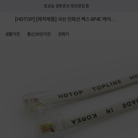
토요일 컴퓨존은 정상영업 중
[HDTOP] [제작제품] 국산 전화선 팩스 6P4C 케이블
HT-P0017 [아이보리/3m]
생활가전
통신/보안가전
전화기