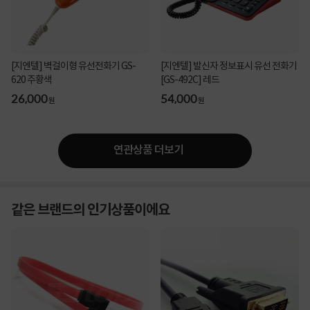
[지엔텔] 벽걸이형 유선전화기 GS-
[지엔텔] 발신자 정보표시 유선 전화기
620 주황색
[GS-492C] 레드
26,000
54,000
원
원
연관상품 더보기
같은 브랜드의 인기상품이에요