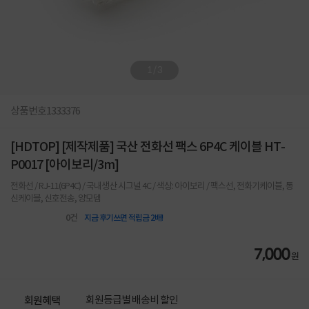
1
/
3
상품번호
1333376
[HDTOP] [제작제품] 국산 전화선 팩스 6P4C 케이블 HT-
P0017 [아이보리/3m]
전화선 / RJ-11(6P4C) / 국내생산 시그널 4C / 색상: 아이보리 / 팩스선, 전화기케이블, 통
신케이블, 신호전송, 양모뎀
0
건
지금 후기쓰면 적립금 2배!
7,000
원
회원등급별 배송비 할인
회원혜택