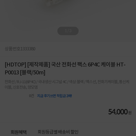
1
/
3
상품번호
1333380
[HDTOP] [제작제품] 국산 전화선 팩스 6P4C 케이블 HT-
P0013 [블랙/50m]
전화선 / RJ-11(6P4C) / 국내생산 시그널 4C / 색상: 블랙 / 팩스선, 전화기케이블, 통신케
이블, 신호전송, 양모뎀
0
건
지금 후기쓰면 적립금 2배!
54,000
원
회원등급별 배송비 할인
회원혜택