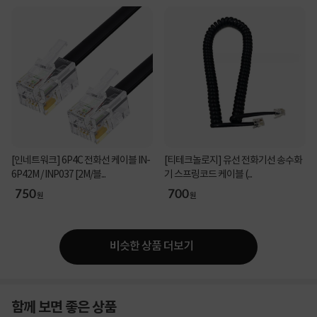
[인네트워크] 6P4C 전화선 케이블 IN-
[티테크놀로지] 유선 전화기선 송수화
6P42M / INP037 [2M/블...
기 스프링코드 케이블 (...
750
700
원
원
비슷한 상품 더보기
함께 보면 좋은 상품