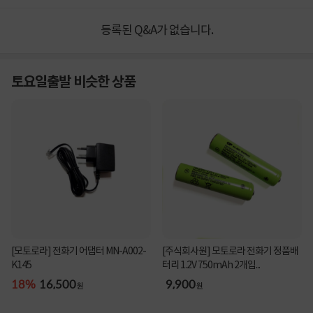
등록된 Q&A가 없습니다.
토요일출발 비슷한 상품
[모토로라] 전화기 어댑터 MN-A002-
[주식회사원] 모토로라 전화기 정품배
K145
터리 1.2V 750mAh 2개입...
18%
16,500
9,900
원
원