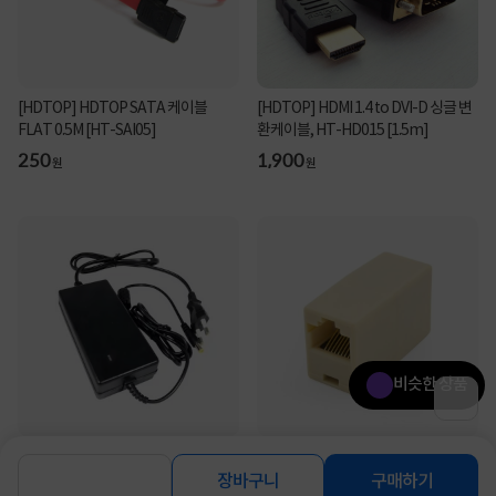
[HDTOP] HDTOP SATA 케이블
[HDTOP] HDMI 1.4 to DVI-D 싱글 변
FLAT 0.5M [HT-SAI05]
환케이블, HT-HD015 [1.5m]
250
1,900
원
원
비슷한 상품
[HDTOP] 아답터, 220V / 12V 5A [내경
[HDTOP] RJ45 8P8C I형 랜 커플러
2.5mm/외경5.5mm] HT-AD02C 전
[아이보리] [HT-I28]
장바구니
구매하기