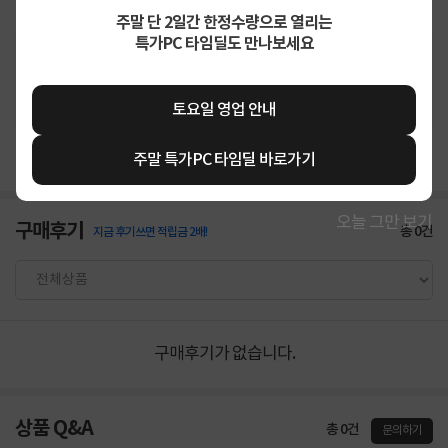
주말 단 2일간 한정수량으로 열리는
특가PC 타임딜도 만나보세요
상품고시정보
교환/반품/환불
배송안내
토요일 영업 안내
신고
잘못된 상품정보가 있으면 알려주세요.
주말 특가PC 타임딜 바로가기
오늘 그만 보기
구매후기
총
0
건
지금 후기쓰면 적립금 2배!
구매후기가 없습니다.
상품 Q&A
총 0건
문의하기