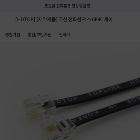
토요일 컴퓨존은 정상영업 중
[HDTOP] [제작제품] 국산 전화선 팩스 6P4C 케이블
HT-P0013 [블랙/50m]
생활가전
통신/보안가전
전화기