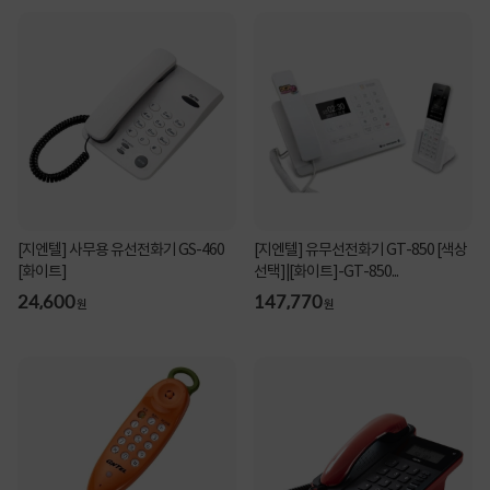
[지엔텔] 사무용 유선전화기 GS-460
[지엔텔] 유무선전화기 GT-850 [색상
[화이트]
선택]|[화이트]-GT-850...
24,600
147,770
원
원