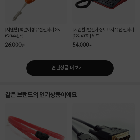
[지엔텔] 벽걸이형 유선전화기 GS-
[지엔텔] 발신자 정보표시 유선 전화기
620 주황색
[GS-492C] 레드
26,000
54,000
원
원
연관상품 더보기
같은 브랜드의 인기상품이에요