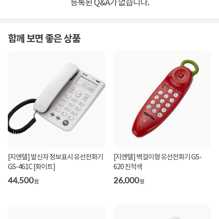
등록된 Q&A가 없습니다.
함께 보면 좋은 상품
[지엔텔] 발신자 정보표시 유선전화기
[지엔텔] 벽걸이형 유선전화기 GS-
GS-461C [화이트]
620 진적색
44,500
26,000
원
원