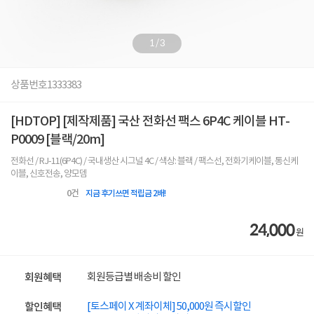
1
/
3
상품번호
1333383
[HDTOP] [제작제품] 국산 전화선 팩스 6P4C 케이블 HT-
P0009 [블랙/20m]
전화선 / RJ-11(6P4C) / 국내생산 시그널 4C / 색상: 블랙 / 팩스선, 전화기케이블, 통신케
이블, 신호전송, 양모뎀
0
건
지금 후기쓰면 적립금 2배!
24,000
원
회원등급별 배송비 할인
회원혜택
[토스페이 X 계좌이체] 50,000원 즉시할인
할인혜택