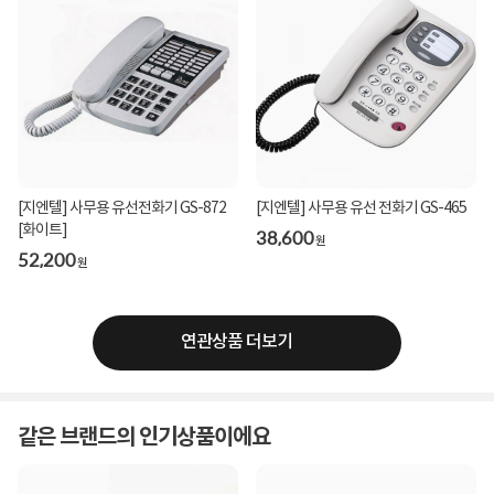
[지엔텔] 사무용 유선전화기 GS-872
[지엔텔] 사무용 유선 전화기 GS-465
[화이트]
38,600
원
52,200
원
연관상품 더보기
같은 브랜드의 인기상품이에요