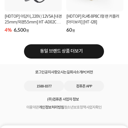
[HDTOP] 아답터, 220V / 12V 5A [내경
[HDTOP] RJ45 8P8C I형 랜 커플러
2.5mm/외경5.5mm] HT-AD02C 전
[아이보리] [HT-I28]
원 케이블 일체형 ...
4%
6,500
60
원
원
동일 브랜드 상품 더보기
로그인
공지사항
오시는길
회사소개
PC버전
1588-8377
컴퓨존 APP
(주)컴퓨존 사업자 정보
이용약관
개인정보처리방침
청소년보호정책
사업자확인