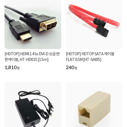
[HDTOP] HDMI 1.4 to DVI-D 싱글 변
[HDTOP] HDTOP SATA 케이블
환케이블, HT-HD015 [1.5m]
FLAT 0.5M [HT-SAI05]
1,810
240
원
원