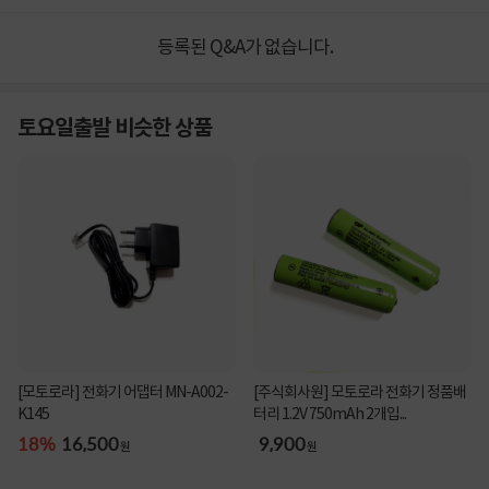
등록된 Q&A가 없습니다.
토요일출발 비슷한 상품
[모토로라] 전화기 어댑터 MN-A002-
[주식회사원] 모토로라 전화기 정품배
K145
터리 1.2V 750mAh 2개입...
18%
16,500
9,900
원
원