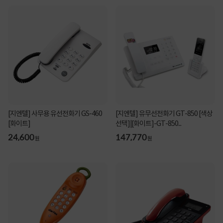
[지엔텔] 사무용 유선전화기 GS-460
[지엔텔] 유무선전화기 GT-850 [색상
[화이트]
선택]|[화이트]-GT-850...
24,600
147,770
원
원