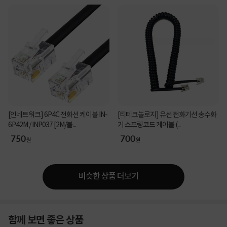
[인네트워크] 6P4C 전화선 케이블 IN-
[티테크놀로지] 유선 전화기선 송수화
6P42M / INP037 [2M/블...
기 스프링코드 케이블 (...
750
700
원
원
비슷한 상품 더보기
함께 보면 좋은 상품