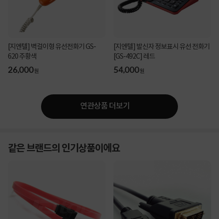
[지엔텔] 벽걸이형 유선전화기 GS-
[지엔텔] 발신자 정보표시 유선 전화기
620 주황색
[GS-492C] 레드
26,000
54,000
원
원
연관상품 더보기
같은 브랜드의 인기상품이에요