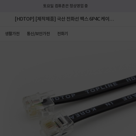
토요일 컴퓨존은 정상영업 중
[HDTOP] [제작제품] 국산 전화선 팩스 6P4C 케이블
HT-P0005 [블랙/5m]
생활가전
통신/보안가전
전화기