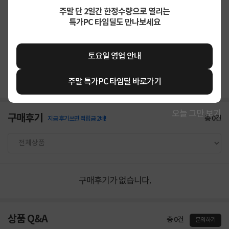
주말 단 2일간 한정수량으로 열리는
특가PC 타임딜도 만나보세요
상품고시정보
교환/반품/환불
배송안내
토요일 영업 안내
신고
잘못된 상품정보가 있으면 알려주세요.
주말 특가PC 타임딜 바로가기
오늘 그만 보기
구매후기
총
0
건
지금 후기쓰면 적립금 2배!
구매후기가 없습니다.
상품 Q&A
총 0건
문의하기