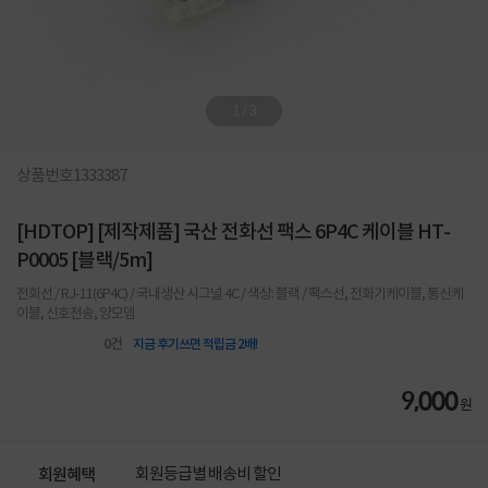
1
/
3
상품번호
1333387
[HDTOP] [제작제품] 국산 전화선 팩스 6P4C 케이블 HT-
P0005 [블랙/5m]
전화선 / RJ-11(6P4C) / 국내생산 시그널 4C / 색상: 블랙 / 팩스선, 전화기케이블, 통신케
이블, 신호전송, 양모뎀
0
건
지금 후기쓰면 적립금 2배!
9,000
원
회원등급별 배송비 할인
회원혜택