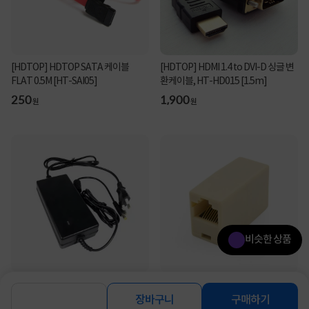
[HDTOP] HDTOP SATA 케이블
[HDTOP] HDMI 1.4 to DVI-D 싱글 변
FLAT 0.5M [HT-SAI05]
환케이블, HT-HD015 [1.5m]
250
1,900
원
원
비슷한 상품
[HDTOP] 아답터, 220V / 12V 5A [내경
[HDTOP] RJ45 8P8C I형 랜 커플러
2.5mm/외경5.5mm] HT-AD02C 전
[아이보리] [HT-I28]
장바구니
구매하기