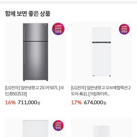
함께 보면 좋은 상품
[LG전자] 일반냉장고 2도어 507L [샤
[LG전자] 일반냉장고 오브제컬렉션 2
인/B502S33]
도어 461L [크림화이트...
16%
711,000
17%
674,000
원
원