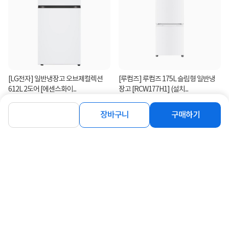
[LG전자] 일반냉장고 오브제컬렉션
[루컴즈] 루컴즈 175L 슬림형 일반냉
612L 2도어 [에센스화이...
장고 [RCW177H1] (설치...
13%
1,038,000
329,000
원
원
장바구니
구매하기
연관상품 더보기
같은 브랜드의 인기상품이에요