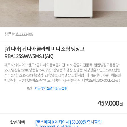
상품번호
1333406
[위니아] 위니아 클라쎄 미니 소형 냉장고
RBA125SWW5MS1(AK)
제조사 : 위니아 브랜드 : 클라쎄 으뜸효율가전 : 10%환급가전품목 : 일반냉장고총용량 :
255L냉장실 : 201L냉동실 : 54L구조 : 상냉동·하냉장,상냉동·하냉장출시연도 : 2026년형
소비전력 : 22.15kWh(월)냉각 : 급속냉동,급속냉장,간접서랍 : 에그트레이,기본야채실선
반 : 슬라이드선반,높이조절선반도어핸들 : 히든핸들재질 : 메탈2도어/200~300L/1등급
0
건
지금 후기쓰면 적립금 2배!
459,000
원
[토스페이 X 계좌이체] 50,000원 즉시할인
할인혜택