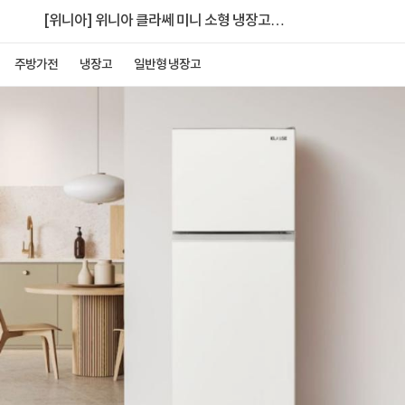
[위니아] 위니아 클라쎄 미니 소형 냉장고
RBA125SWW5MS1(AK)
주방가전
냉장고
일반형 냉장고