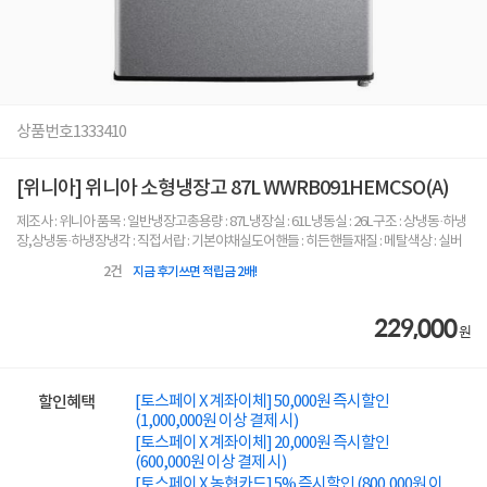
상품번호
1333410
[위니아] 위니아 소형냉장고 87L WWRB091HEMCSO(A)
제조사 : 위니아 품목 : 일반냉장고총용량 : 87L냉장실 : 61L냉동실 : 26L구조 : 상냉동·하냉
장,상냉동·하냉장냉각 : 직접서랍 : 기본야채실도어핸들 : 히든핸들재질 : 메탈색상 : 실버
2
건
지금 후기쓰면 적립금 2배!
229,000
원
[토스페이 X 계좌이체] 50,000원 즉시할인
할인혜택
(1,000,000원 이상 결제 시)
[토스페이 X 계좌이체] 20,000원 즉시할인
(600,000원 이상 결제 시)
[토스페이 X 농협카드] 5% 즉시할인 (800,000원 이