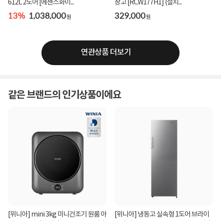
612L 2도어 [에센스화이...
장고 [RCW177H1] (설치...
13%
1,038,000
329,000
원
원
연관상품 더보기
같은 브랜드의 인기상품이에요
[위니아] mini 3kg 미니건조기 원룸 아
[위니아] 냉동고 실속형 1도어 브라이