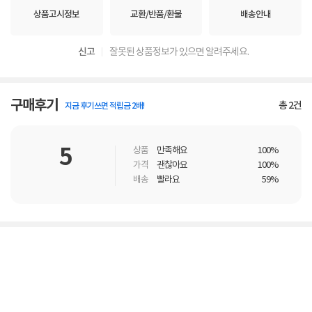
상품고시정보
교환/반품/환불
배송안내
신고
잘못된 상품정보가 있으면 알려주세요.
구매후기
총
2
건
지금 후기쓰면 적립금 2배!
5
상품
만족해요
100%
가격
괜찮아요
100%
배송
빨라요
59%