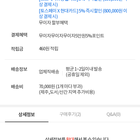
상 결제 시)
[토스페이 X 현대카드] 5% 즉시할인 (800,000원 이
상 결제 시)
무이자 할부혜택
결제혜택
무이자
무이자
무이자
5만원
5%
포인트
460원 적립
적립금
평균 1~2일이내 발송
배송정보
업체직배송
(공휴일 제외)
70,000원 (1개 마다 부과)
배송비
(제주,도서/산간 지역 추가비용)
상세정보
구매후기(
2
)
Q&A(
0
)
상세정보를
확대
해서 볼 수 있습니다.