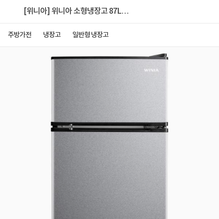
[위니아] 위니아 소형냉장고 87L
WWRB091HEMCSO(A)
주방가전
냉장고
일반형 냉장고