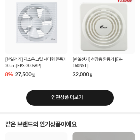
[한일전기] 저소음 그릴 셔터형 환풍기
[한일전기] 천장용 환풍기 [EK-
20cm [EKS-200SAP]
160NST]
8%
27,500
32,000
원
원
연관상품 더보기
같은 브랜드의 인기상품이에요