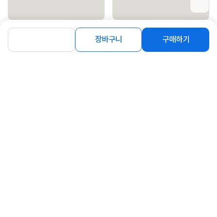
[동광솔루션] 페라G LED 실링팬
[동광솔루션] 페라G 실링팬
132cm(52) 화이트 [F52-LED01]
106cm(42) [네추럴우드/F42-G04]
장바구니
구매하기
314,000
280,000
원
원
동일 브랜드 상품 더보기
로그인
공지사항
오시는길
회사소개
PC버전
1588-8377
컴퓨존 APP
(주)컴퓨존 사업자 정보
이용약관
개인정보처리방침
청소년보호정책
사업자확인