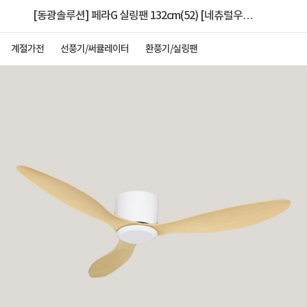
[동광솔루션] 페라G 실링팬 132cm(52) [네츄럴우
드/F52-G02]
계절가전
선풍기/써큘레이터
환풍기/실링팬