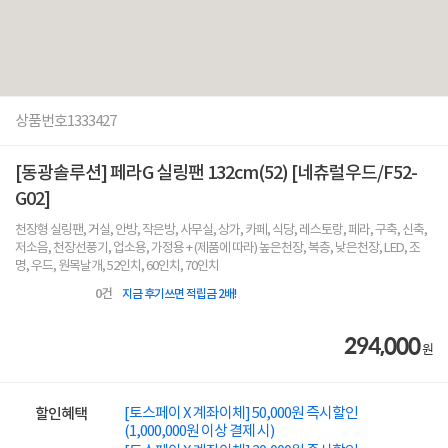
상품번호
1333427
[동광솔루션] 페라G 실링팬 132cm(52) [네츄럴우드/F52-
G02]
천장형 실링팬, 거실, 안방, 작은방, 사무실, 상가, 카페, 식당, 레스토랑, 페라, 구축, 신축,
저소음, 천장선풍기, 업소용, 가정용 + (제품에 따라) 높은천장, 복층, 낮은천장, LED, 조
명, 우드, 원목날개, 52인치, 60인치, 70인치
0
건
지금 후기쓰면 적립금 2배!
294,000
원
[토스페이 X 계좌이체] 50,000원 즉시할인
할인혜택
(1,000,000원 이상 결제 시)