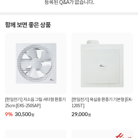
등록된 Q&A가 없습니다.
함께 보면 좋은 상품
[한일전기] 저소음 그릴 셔터형 환풍기
[한일전기] 욕실용 환풍기 기본형 [EK-
25cm [EKS-250SAP]
120ST]
9%
30,500
29,000
원
원