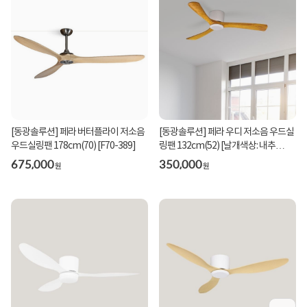
[동광솔루션] 페라 버터플라이 저소음
[동광솔루션] 페라 우디 저소음 우드실
우드실링팬 178cm(70) [F70-389]
링팬 132cm(52) [날개색상: 내추
럴/F52-W21]
675,000
350,000
원
원