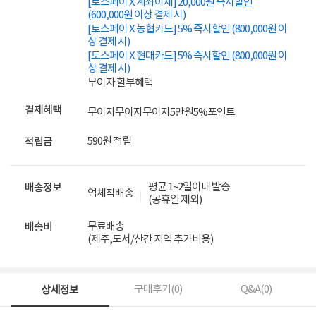
[토스페이 X 계좌이체] 20,000원 즉시할인
(600,000원 이상 결제 시)
[토스페이 X 농협카드] 5% 즉시할인 (800,000원 이
상 결제 시)
[토스페이 X 현대카드] 5% 즉시할인 (800,000원 이
상 결제 시)
무이자 할부혜택
결제혜택
무이자
무이자
무이자
5만원
5%
포인트
590원 적립
적립금
평균 1~2일이내 발송
배송정보
업체직배송
(공휴일 제외)
무료배송
배송비
(제주,도서/산간 지역 추가비용)
상세정보
구매후기(
0
)
Q&A(
0
)