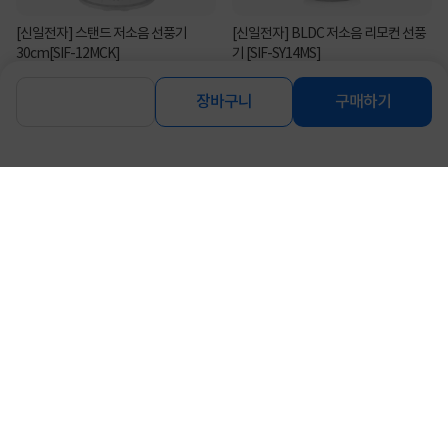
[신일전자] 스탠드 저소음 선풍기
[신일전자] BLDC 저소음 리모컨 선풍
30cm[SIF-12MCK]
기 [SIF-SY14MS]
55,900
135,900
원
원
장바구니
구매하기
[신일전자] 스탠드형 저소음 선풍기 블
[신일전자] 이중날개 18엽 BLDC 써큘
랙 40cm(16인치) [S...
레이터형 선풍기 화이...
79,000
149,000
원
원