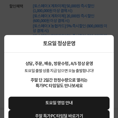
[토스페이 X 계좌이체] 50,000원 즉시할인
할인혜택
(1,000,000원 이상 결제 시)
[토스페이 X 계좌이체] 20,000원 즉시할인
(600,000원 이상 결제 시)
[토스페이 X 농협카드] 5% 즉시할인 (800,000원 이
상 결제 시)
[토스페이 X 현대카드] 5% 즉시할인 (800,000원 이
상 결제 시)
토요일 정상운영
무이자 할부혜택
결제혜택
무이자
무이자
무이자
5만원
5%
포인트
상담, 주문, 배송, 방문수령, A/S 정상 운영
60원 적립
적립금
토요일 출발 상품 지금 담으면 오늘 출발합니다!
주말 단 2일간 한정수량으로 열리는
업체직배송
특가PC 타임딜도 만나보세요
배송정보
무료배송
배송비
토요일 영업 안내
상세정보
주말 특가PC 타임딜 바로가기
구매후기(
0
)
Q&A(
0
)