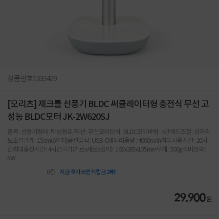
상품번호
1333429
[모리츠] 제크롤 선풍기 BLDC 써큘레이터형 충전식 무선 고
성능 BLDC모터 JK-2W620SJ
품목 : 선풍기형태 : 탁상형유/무선 : 무선모터방식 : BLDC모터바람 : 4단헤드조절 : 상하각
도조절날개 : 15cm(6인치)충전방식 : USB-C배터리용량 : 4000mAh최대사용시간 : 20시
간최대충전시간 : 4시간크기(가로x세로x깊이) : 165x285x135mm무게 : 500g소비전력 :
5W
0
건
지금 후기쓰면 적립금 2배!
29,900
원