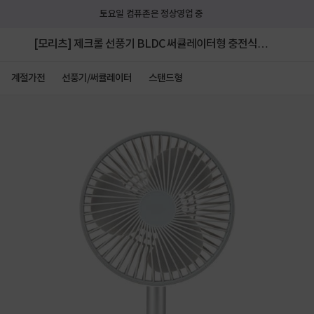
토요일 컴퓨존은 정상영업 중
[모리츠] 제크롤 선풍기 BLDC 써큘레이터형 충전식
무선 고성능 BLDC모터 JK-2W620SJ
계절가전
선풍기/써큘레이터
스탠드형