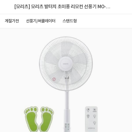
[모리츠] 모리츠 발터치 초미풍 리모컨 선풍기 MO-
RF2358
계절가전
선풍기/써큘레이터
스탠드형