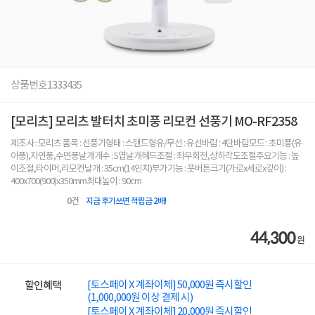
상품번호
1333435
[모리츠] 모리츠 발터치 초미풍 리모컨 선풍기 MO-RF2358
제조사 : 모리츠 품목 : 선풍기형태 : 스탠드형유/무선 : 유선바람 : 4단바람모드 : 초미풍(유
아풍),자연풍,수면풍날개개수 : 5엽날개헤드조절 : 좌우회전,상하각도조절주요기능 : 높
이조절,타이머,리모컨날개 : 35cm(14인치)부가기능 : 풋버튼크기(가로x세로x깊이) :
400x700(900)x350mm최대높이 : 90cm
0
건
지금 후기쓰면 적립금 2배!
44,300
원
[토스페이 X 계좌이체] 50,000원 즉시할인
할인혜택
(1,000,000원 이상 결제 시)
[토스페이 X 계좌이체] 20,000원 즉시할인