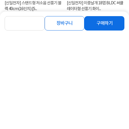
[신일전자] 스탠드형 저소음 선풍기 블
[신일전자] 이중날개 18엽 BLDC 써큘
랙 40cm(16인치) [S...
레이터형 선풍기 화이...
79,000
149,000
원
원
장바구니
구매하기
연관상품 더보기
같은 브랜드의 인기상품이에요