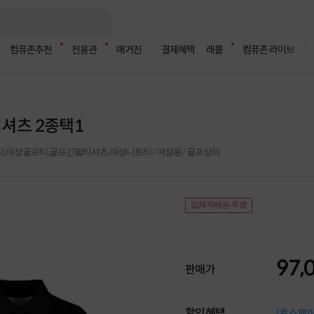
컴퓨존추천
전용관
매거진
결제혜택
래플
컴퓨존 라이브
티셔츠 2종택1
여성골프티,골프긴팔티셔츠,여성니트티 / 여성용 / 골프상의
업체직배송-무료
97,
판매가
할인혜택
[토스페이 