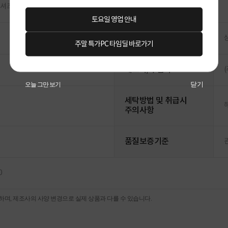
셔츠 2종택1
토요일 영업 안내
색상
주말 특가PC 타임딜 바로가기
제조자/수입자
닫기
오늘 그만 보기
세탁방법 및 취급시
주의사항
품질보증기준
0
며, 제조사의 사양 변경으로 실제 상품과 다를 수 있습니다.