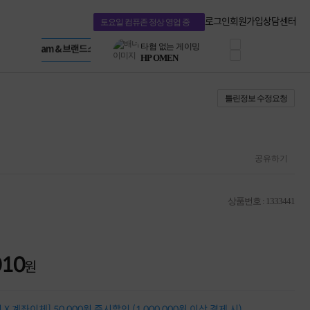
혜택 PACK
Dell 구매 찬스
Apple 기업전용관
로그인
회원가입
상담센터
토요일 컴퓨존 정상 영업 중
프로 에센셜
HP 브랜드스토어
타협 없는 게이밍
LG gram & 브랜드스토어
공식
HP OMEN
Microsoft 브랜드스토어
로지텍
AMD 브랜드스토어
정품 캠페인
Intel 브랜드스토어
틀린정보 수정요청
삼성 키보드&마우스
RAZER 브랜드스토어
10% 쿠폰 할인
Apple 기업전용관
케이블메이트 3분기
케이블 전설이 되다
야식까지 책임진다!
공유하기
승리를 부르는 오멘
ASUS ROG
20주년 한정판
상품번호 : 1333441
AMD로 시작하는
스마트 오피스환경
AI비즈니스 노트북
HP엘리트북/프로북
010
비즈니스 강자
원
HP 프로북 4
리뷰 Npay 증정
MSI 공유기
X 계좌이체] 50,000원 즉시할인 (1,000,000원 이상 결제 시)