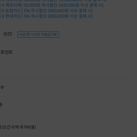
적립금 3% 페이백
X 계좌이체] 20,000원 즉시할인 (600,000원 이상 결제 시)
시스코 스위칭허브
X 농협카드] 5% 즉시할인 (800,000원 이상 결제 시)
X 현대카드] 5% 즉시할인 (800,000원 이상 결제 시)
누적 금액 별
적립금 페이백!
Dell 구매왕
(0건)
상품권 30만원
지금 후기 쓰면 적립금 2배!
삼성모니터 여름맞이
특별 할인 이벤트
포인트
한단계 더 진화한
HAF II 500
AI 업무환경 완성
HP 워크스테이션
여름맞이 사은품
HP 프로데스크 4
할부
모든 것을 하나로
HP올인원 단독특가
네트워크 자재
송
혜택 PACK
Dell 구매 찬스
프로 에센셜
도서/산간 지역 추가비용)