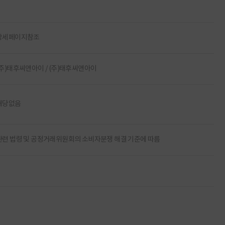
상세페이지참조
(주)태후씨앤아이 / (주)태후씨앤아이
해당없음
관련 법령 및 공정거래위원회의 소비자분쟁 해결 기준에 따름