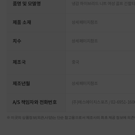
품명 및 모델명
냉감 하이브리드 니트 여성 골프 긴팔티
제품 소재
상세페이지참조
치수
상세페이지참조
제조국
중국
제조년월
상세페이지참조
A/S 책임자와 전화번호
(주)에스에이치스포츠 / 02-6951-160
※ 이곳의 상품정보(외관,사양)는 단순 참고용으로서 제조사의 최초 제공 정보에 의존하