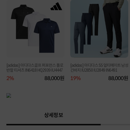
[adidas] 아디다스골프 퍼포먼스 폴로
[adidas] 아디다스 SS 얼티메이트 남성
반팔 티셔츠 IN6418 HQ2939 IU4447
긴바지 IU2850 IU2849 IN6491
원
2%
88,000원
19%
88,000원
상세정보