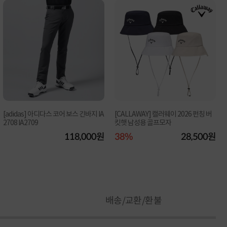
[adidas] 아디다스 코어 보스 긴바지 IA
[CALLAWAY] 캘러웨이 2026 펀칭 버
2708 IA2709
킷햇 남성용 골프모자
118,000원
38%
28,500원
배송/교환/환불