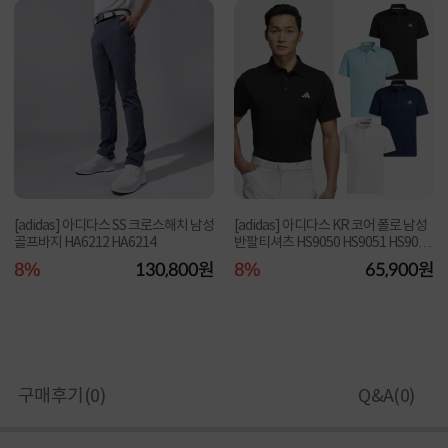
[adidas] 아디다스 SS 크로스해치 남성
[adidas] 아디다스 KR 코어 폴로 남성
골프바지 HA6212 HA6214
반팔티셔츠 HS9050 HS9051 HS9052
HS9053
8%
130,800원
8%
65,900원
구매후기(
0
)
Q&A(
0
)