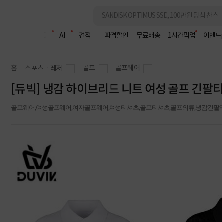
조립PC
AI
견적
파격할인
무료배송
1시간픽업
이벤트
홈
골프
골프웨어
스포츠ㆍ레저
[듀빅] 냉감 하이브리드 니트 여성 골프 긴팔
골프웨어,여성골프웨어,여자골프웨어,여성티셔츠,골프티셔츠,골프의류,냉감긴팔티,