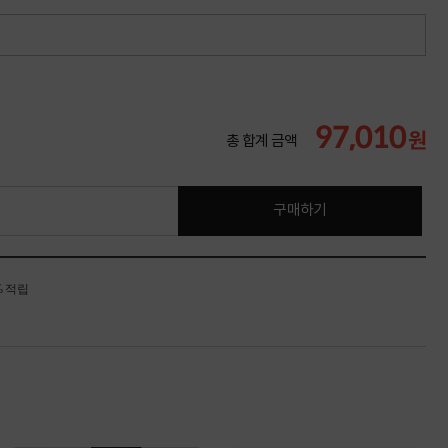
97,010
원
총 합계 금액
구매하기
% 적립