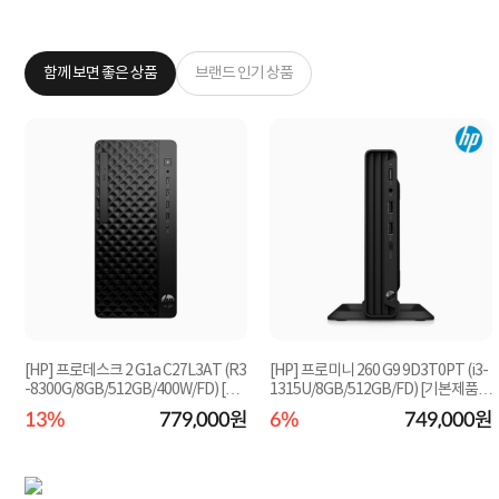
함께 보면 좋은 상품
브랜드 인기 상품
5
[HP] 프로데스크 2 G1a C27L3AT (R3
[HP] 프로미니 260 G9 9D3T0PT (i3-
-8300G/8GB/512GB/400W/FD) [기
1315U/8GB/512GB/FD) [기본제품]
본제품]★오직 컴...
★오직 컴퓨존에...
원
13%
779,000원
6%
749,000원