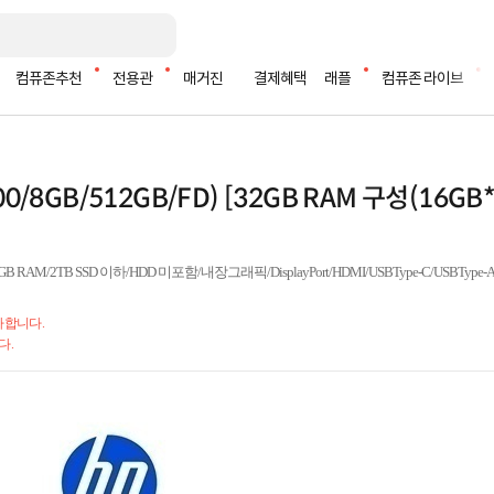
컴퓨존추천
전용관
매거진
결제혜택
래플
컴퓨존 라이브
00/8GB/512GB/FD) [32GB RAM 구성(16GB*
RAM/2TB SSD 이하/HDD 미포함/내장그래픽/DisplayPort/HDMI/USBType-C/USBTy
가합니다.
다.