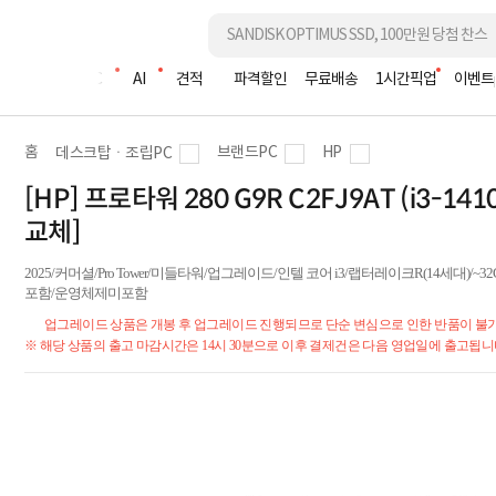
조립PC
AI
견적
파격할인
무료배송
1시간픽업
이벤트
홈
브랜드PC
HP
데스크탑ㆍ조립PC
[HP] 프로타워 280 G9R C2FJ9AT (i3-141
교체]
2025/커머셜/Pro Tower/미들타워/업그레이드/인텔 코어 i3/랩터레이크R(14세대)/~32GB 
포함/운영체제미포함
업그레이드 상품은 개봉 후 업그레이드 진행되므로 단순 변심으로 인한 반품이 불
※ 해당 상품의 출고 마감시간은 14시 30분으로 이후 결제건은 다음 영업일에 출고됩니