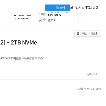
혜택 PACK
Dell 구매 찬스
Apple 기업전용관
로그인
회원가입
상담센터
I'm 코미
프로 에센셜
HP 브랜드스토어
타협 없는 게이밍
LG gram & 브랜드스토어
공식
HP OMEN
Microsoft 브랜드스토어
로지텍
AMD 브랜드스토어
정품 캠페인
Intel 브랜드스토어
틀린정보 수정요청
삼성 키보드&마우스
RAZER 브랜드스토어
10% 쿠폰 할인
Apple 기업전용관
2) + 2TB NVMe
케이블메이트 3분기
케이블 전설이 되다
야식까지 책임진다!
승리를 부르는 오멘
pe-A/RJ45/ODD미포함/무선랜/블루투스/
ASUS ROG
20주년 한정판
AMD로 시작하는
공유하기
스마트 오피스환경
AI비즈니스 노트북
HP엘리트북/프로북
상품번호 : 1333450
비즈니스 강자
HP 프로북 4
리뷰 Npay 증정
MSI 공유기