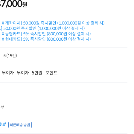
87,000
원
적립금 3% 페이백
시스코 스위칭허브
누적 금액 별
적립금 페이백!
X 계좌이체] 50,000원 즉시할인 (1,000,000원 이상 결제 시)
 50,000원 즉시할인 (1,000,000원 이상 결제 시)
Dell 구매왕
X 농협카드] 5% 즉시할인 (800,000원 이상 결제 시)
상품권 30만원
X 현대카드] 5% 즉시할인 (800,000원 이상 결제 시)
삼성모니터 여름맞이
특별 할인 이벤트
한단계 더 진화한
5 (19건)
HAF II 500
AI 업무환경 완성
HP 워크스테이션
무이자
무이자
5만원
포인트
여름맞이 사은품
HP 프로데스크 4
모든 것을 하나로
HP올인원 단독특가
네트워크 자재
혜택 PACK
할부
Dell 구매 찬스
프로 에센셜
출발
빠른배송 방법